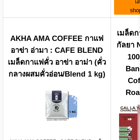
ได้
sho
เมล็ดก
AKHA AMA COFFEE กาแฟ
กัลยา 
อาข่า อ่ามา : CAFE BLEND
100
เมล็ดกาแฟคั่ว อาข่า อาม่า (คั่ว
Ban
กลางผสมคั่วอ่อน/Blend 1 kg)
Cof
Roa