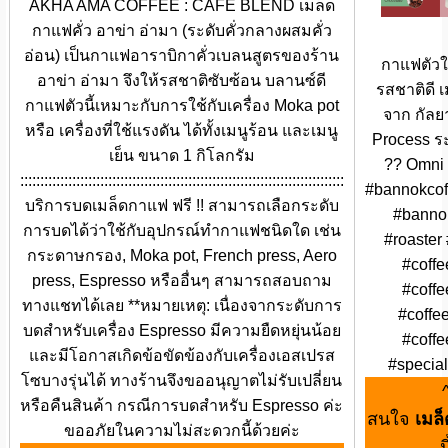
AKHA AMA COFFEE : CAFE BLEND เมล็ด
กาแฟคั่ว อาข่า อ่ามา (ระดับคั่วกลางผสมคั่ว
อ่อน) เป็นกาแฟอาราบิกาคั่วเบลนสูตรของร้าน
กาแฟตัวใ
อาข่า อ่ามา จึงให้รสชาติซับซ้อน บลานซ์ดี
รสชาติดี 
กาแฟตัวนี้เหมาะกับการใช้กับเครื่อง Moka pot
จาก กัลย
หรือ เครื่องที่ใช้แรงดัน ได้ทั้งเมนูร้อน และเมนู
Process ระ
เย็น ขนาด 1 กิโลกรัม
?? Omni
:::::::::::::::::::::::::::::::::::::::::::::::::::::::::::::::::::::::::::::::::
#bannokcof
บริการบดเมล็ดกาแฟ ฟรี !! สามารถเลือกระดับ
#banno
การบดได้ว่าใช้กับอุปกรณ์ทำกาแฟชนิดใด เช่น
#roaster
กระดาษกรอง, Moka pot, French press, Aero
#coffe
press, Espresso หรืออื่นๆ สามารถสอบถาม
#coffe
ทางแชทได้เลย **หมายเหตุ: เนื่องจากระดับการ
#coffe
บดสำหรับเครื่อง Espresso มีความยืดหยุ่นน้อย
#coff
และมีโอกาสเกิดข้อขัดข้องกับเครื่องเอสเปรส
#special
โซบางรุ่นได้ ทางร้านจึงขออนุญาตไม่รับเปลี่ยน
หรือคืนสินค้า กรณีการบดสำหรับ Espresso ค่ะ
สนใจ
เมล
ขออภัยในความไม่สะดวกนี้ด้วยค่ะ
นี