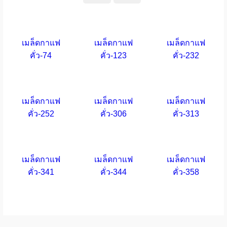
เมล็ดกาแฟ
เมล็ดกาแฟ
เมล็ดกาแฟ
คั่ว-74
คั่ว-123
คั่ว-232
เมล็ดกาแฟ
เมล็ดกาแฟ
เมล็ดกาแฟ
คั่ว-252
คั่ว-306
คั่ว-313
เมล็ดกาแฟ
เมล็ดกาแฟ
เมล็ดกาแฟ
คั่ว-341
คั่ว-344
คั่ว-358