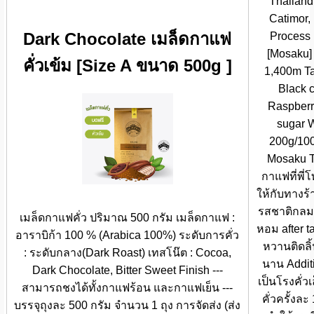
Thailand 
Catimor,
Dark Chocolate เมล็ดกาแฟ
Process 
[Mosaku] 
คั่วเข้ม [Size A ขนาด 500g ]
1,400m Ta
Black c
Raspberr
sugar W
200g/10
Mosaku T
กาแฟที่พี่
ให้กับทางร้
รสชาติกลมก
เมล็ดกาแฟคั่ว ปริมาณ 500 กรัม เมล็ดกาแฟ :
หอม after t
อาราบิก้า 100 % (Arabica 100%) ระดับการคั่ว
หวานติดลิ
: ระดับกลาง(Dark Roast) เทสโน๊ต : Cocoa,
นาน Additi
Dark Chocolate, Bitter Sweet Finish ---
เป็นโรงคั่ว
สามารถชงได้ทั้งกาแฟร้อน และกาแฟเย็น ---
คั่วครั้งละ
บรรจุถุงละ 500 กรัม จำนวน 1 ถุง การจัดส่ง (ส่ง