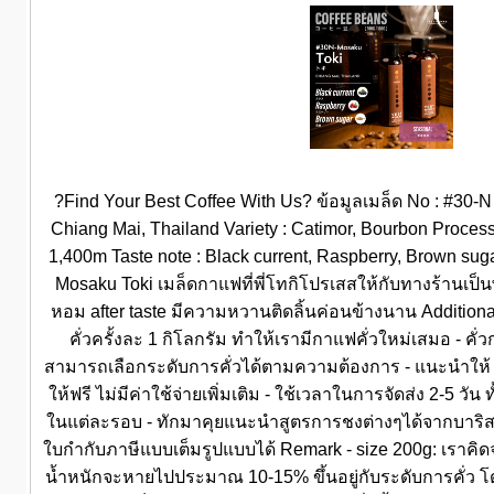
?Find Your Best Coffee With Us? ข้อมูลเมล็ด No : #30-N 
Chiang Mai, Thailand Variety : Catimor, Bourbon Process 
1,400m Taste note : Black current, Raspberry, Brown su
Mosaku Toki เมล็ดกาแฟที่พี่โทกิโปรเสสให้กับทางร้านเป็
หอม after taste มีความหวานติดลิ้นค่อนข้างนาน Additional
คั่วครั้งละ 1 กิโลกรัม ทำให้เรามีกาแฟคั่วใหม่เสมอ - คั่
สามารถเลือกระดับการคั่วได้ตามความต้องการ - แนะนำให้ A
ให้ฟรี ไม่มีค่าใช้จ่ายเพิ่มเติม - ใช้เวลาในการจัดส่ง 2-5 วัน ท
ในแต่ละรอบ - ทักมาคุยแนะนำสูตรการชงต่างๆได้จากบาริ
ใบกำกับภาษีแบบเต็มรูปแบบได้ Remark - size 200g: เราคิ
น้ำหนักจะหายไปประมาณ 10-15% ขึ้นอยู่กับระดับการคั่ว โ