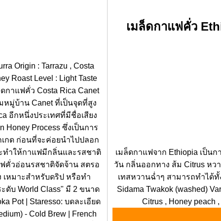
เมล็ดกาแฟคั่ว Et
rra Origin : Tarrazu , Costa
ney Roast Level : Light Taste
มล็ดกาแฟคั่ว Costa Rica Canet
มู่บ้าน Canet ที่เป็นจุดที่สูง
a อีกหนึ่งประเทศที่มีชื่อเสียง
sin Honey Process ซึ่งเป็นการ
ูกเกด ก่อนที่จะค่อยนำไปปลอก
จะทำให้กาแฟมีกลิ่นและรสชาติ
เมล็ดกาแฟจาก Ethiopia เป็น
แฟคั่วอ่อนรสชาติจัดจ้าน สตรอ
วัน กลิ่นออกทาง ส้ม Citrus ห
ริ้ง เหมาะสำหรับดริป หรือทำ
เทสหวานฉ่ำๆ สามารถทำได้ทั้
ค ระดับ World Class" มี 2 ขนาด
Sidama Twakok (washed) Variet
oka Pot | Staresso: บดละเอียด
Citrus , Honey peach ,
edium) - Cold Brew | French