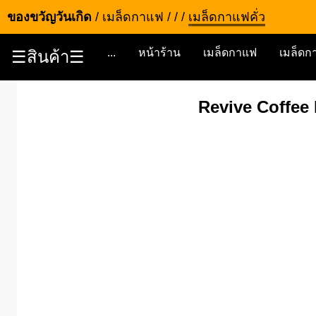
ของขวัญวันเกิด
/
เมล็ดกาแฟ
/
/
/
เมล็ดกาแฟคั่ว
...
หน้าร้าน
เมล็ดกาแฟ
เมล็ดกา
☰สินค้า☰
Revive Coffee 