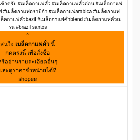
ุกเช้าครับ #เมล็ดกาแฟคั่ว #เมล็ดกาแฟคั่วอ่อน #เมล็ดกาแฟ
ิรฟ #เมล็ดกาแฟอราบิก้า #เมล็ดกาแฟarabica #เมล็ดกาแฟ
ล็ดกาแฟคั่วbazil #เมล็ดกาแฟคั่วblend #เมล็ดกาแฟคั่วเบ
รน #brazil santos
^
สนใจ
เมล็ดกาแฟคั่ว
นี้
กดตรงนี้ เพื่อสั่งซื้อ
หรืออ่านรายละเอียดอื่นๆ
และดูราคาจำหน่ายได้ที่
shopee