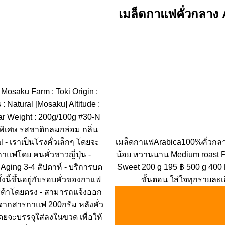
เมล็ดกาแฟคั่วกลาง
Mosaku Farm : Toki Origin :
: Natural [Mosaku] Altitude :
gar Weight : 200g/100g #30-N
นพิเศษ รสชาติกลมกล่อม กลิ่น
 - เราเป็นโรงคั่วเล็กๆ โดยจะ
เมล็ดกาแฟArabica100%คั่วกลาง
วกาแฟโดย คนคั่วชาวญี่ปุ่น -
น้อย หวานนาน Medium roast Pr
ging 3-4 สัปดาห์ - บริการบด
Sweet 200 g 195 ฿ 500 g 400
ั้งนี้ขึ้นอยู่กับรอบคั่วของกาแฟ
ขั้นตอน ใส่ใจทุกรายละเ
สต้าโดยตรง - สามารถแจ้งออก
ดจากสารกาแฟ 200กรัม หลังคั่ว
ดยจะบรรจุใส่ลงในขวด เพื่อให้