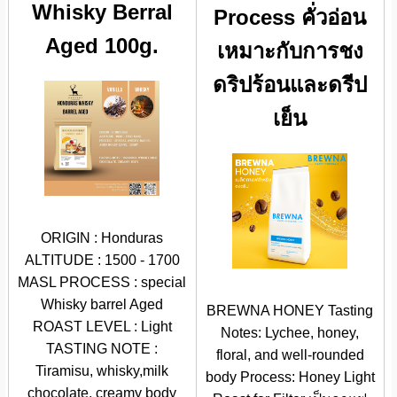
Whisky Berral
Process คั่วอ่อน
Aged 100g.
เหมาะกับการชง
ดริปร้อนและดรีป
เย็น
ORIGIN : Honduras
ALTITUDE : 1500 - 1700
MASL PROCESS : special
Whisky barrel Aged
BREWNA HONEY Tasting
ROAST LEVEL : Light
Notes: Lychee, honey,
TASTING NOTE :
floral, and well-rounded
Tiramisu, whisky,milk
body Process: Honey Light
chocolate, creamy body