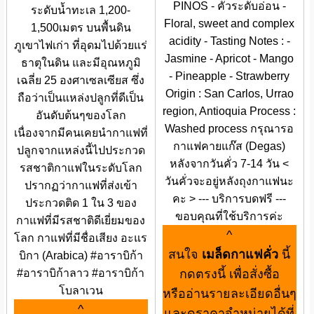
PINOS - คั่วระดับอ่อน -
ระดับน้ำทะเล 1,200-
Floral, sweet and complex
1,500เมตร บนพื้นดิน
acidity - Tasting Notes : -
ภูเขาไฟเก่า ที่อุดมไปด้วยแร่
Jasmine - Apricot - Mango
ธาตุในดิน และมีอุณหภูมิ
- Pineapple - Strawberry
เฉลี่ย 25 องศาเซลเซียส ซึ่ง
Origin : San Carlos, Urrao
ถือว่าเป็นแหล่งปลูกที่ดีเป็น
region, Antioquia Process :
อันดับต้นๆของโลก
Washed process กรุณารอ
เนื่องจากมีคนเคยนำกาแฟที่
กาแฟคายแก๊ส (Degas)
ปลูกจากแหล่งนี้ไปประกวด
หลังจากวันคั่ว 7-14 วัน <
รสชาติกาแฟในระดับโลก
วันคั่วจะอยู่หลังถุงกาแฟนะ
ปรากฏว่ากาแฟที่ส่งเข้า
คะ > --- บริการบดฟรี ---
ประกวดติด 1 ใน 3 ของ
ขอบคุณที่ใช้บริการค่ะ
กาแฟที่มีรสชาติดีเยี่ยมของ
^
โลก กาแฟที่มีชื่อเสียง อะแร
สนใจ
เมล็ดกาแฟคั่ว
นี้
บิกา (Arabica) #อาราบิก้า
#อาราบิก้าลาว #อาราบิก้า
กดตรงนี้ เพื่อสั่งซื้อ
โบลาเวน
หรืออ่านรายละเอียดอื่นๆ
^
และดูราคาจำหน่ายได้ที่