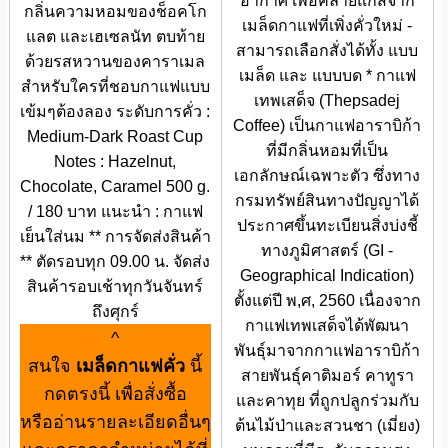
อากาศ เพื่อคลายแก๊สจาก
กลิ่นความหอมของช็อคโก
เมล็ดกาแฟที่เพิ่งคั่วใหม่ -
แลต และเฮเซลนัท ตบท้าย
สามารถเลือกสั่งได้ทั้ง แบบ
ด้วยรสหวานของคาราเมล
เมล็ด และ แบบบด * กาแฟ
สำหรับใครที่ชอบกาแฟแบบ
เทพเสด็จ (Thepsadej
เข้มๆต้องลอง ระดับการคั่ว :
Coffee) เป็นกาแฟอาราบิก้า
Medium-Dark Roast Cup
ที่มีกลิ่นหอมที่เป็น
Notes : Hazelnut,
เอกลักษณ์เฉพาะตัว ซึ่งทาง
Chocolate, Caramel 500 g.
กรมทรัพย์สินทางปัญญาได้
/ 180 บาท แนะนำ : กาแฟ
ประกาศขึ้นทะเบียนสิ่งบ่งชี้
เย็นใส่นม ** การจัดส่งสินค้า
ทางภูมิศาสตร์ (GI -
** ตัดรอบทุก 09.00 น. จัดส่ง
Geographical Indication)
สินค้ารอบเช้าทุกวันจันทร์
ตั้งแต่ปี พ,ศ, 2560 เนื่องจาก
ถึงศุกร์
กาแฟเทพเสด็จได้พัฒนา
^
พันธุ์มาจากกาแฟอาราบิก้า
สนใจ
เมล็ดกาแฟคั่ว
นี้
สายพันธุ์คาติมอร์ คาทูรา
กดตรงนี้ เพื่อสั่งซื้อ
และคาทุย ที่ถูกปลูกร่วมกับ
หรืออ่านรายละเอียดอื่นๆ
ต้นไม้ป่าและสวนชา (เมี่ยง)