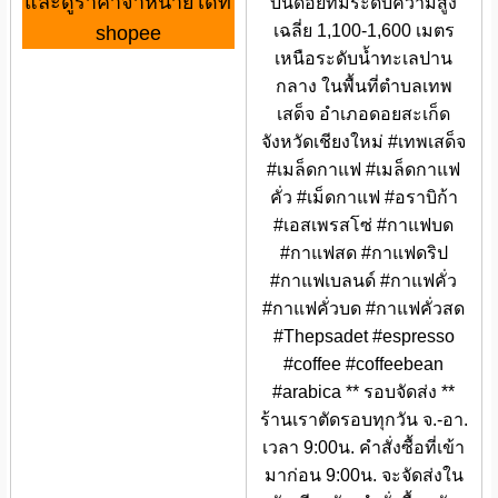
และดูราคาจำหน่ายได้ที่
บนดอยที่มีระดับความสูง
เฉลี่ย 1,100-1,600 เมตร
shopee
เหนือระดับน้ำทะเลปาน
กลาง ในพื้นที่ตำบลเทพ
เสด็จ อำเภอดอยสะเก็ด
จังหวัดเชียงใหม่ #เทพเสด็จ
#เมล็ดกาแฟ #เมล็ดกาแฟ
คั่ว #เม็ดกาแฟ #อราบิก้า
#เอสเพรสโซ่ #กาแฟบด
#กาแฟสด #กาแฟดริป
#กาแฟเบลนด์ #กาแฟคั่ว
#กาแฟคั่วบด #กาแฟคั่วสด
#Thepsadet #espresso
#coffee #coffeebean
#arabica ** รอบจัดส่ง **
ร้านเราตัดรอบทุกวัน จ.-อา.
เวลา 9:00น. คำสั่งซื้อที่เข้า
มาก่อน 9:00น. จะจัดส่งใน