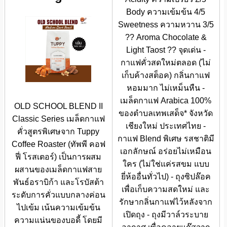
Body ความเข้มข้น 4/5
Sweetness ความหวาน 3/5
?? Aroma Chocolate &
Light Taost ?? จุดเด่น -
กาแฟคั่วสดใหม่ตลอด (ไม่
เก็บค้างสต็อค) กลิ่นกาแฟ
หอมมาก ไม่เหม็นหืน -
เมล็ดกาแฟ Arabica 100%
OLD SCHOOL BLEND II
ของตำบลเทพเสด็จ* จังหวัด
Classic Series เมล็ดกาแฟ
เชียงใหม่ ประเทศไทย -
คั่วสูตรพิเศษจาก Tuppy
กาแฟ Blend พิเศษ รสชาติมี
Coffee Roaster (ทัพพี คอฟ
เอกลักษณ์ อร่อยไม่เหมือน
ฟี่ โรสเตอร์) เป็นการผสม
ใคร (ไม่ใช่แค่รสขม แบบ
ผสานของเมล็ดกาแฟสาย
ยี่ห้ออื่นทั่วไป) - ถุงซิปล๊อค
พันธ์อราบิก้า และโรบัสต้า
เพื่อเก็บความสดใหม่ และ
ระดับการคั่วแบบกลางค่อน
รักษากลิ่นกาแฟไว้หลังจาก
ไปเข้ม เน้นความเข้มข้น
เปิดถุง - ถุงมีวาล์วระบาย
ความแน่นของบอดี้ โดยมี