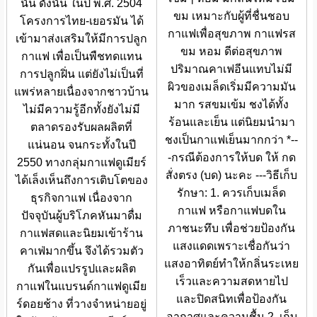
นั้น ดังนั้น ในปี พ.ศ. 2504
ขม เหมาะกับผู้ที่ชื่นชอบ
โครงการไทย-เยอรมัน ได้
กาแฟเพื่อสุขภาพ กาแฟรส
เข้ามาส่งเสริมให้มีการปลูก
ขม หอม ดีต่อสุขภาพ
กาแฟ เพื่อเป็นพืชทดแทน
ปริมาณคาเฟอีนแทบไม่มี
การปลูกฝิ่น แต่ยังไม่เป็นที่
ผิวของเมล็ดเริ่มมีความมัน
แพร่หลายเนื่องจากชาวบ้าน
มาก รสขมเข้ม ชงได้ทั้ง
ไม่มีความรู้อีกทั้งยังไม่มี
ร้อนและเย็น แต่นิยมนำมา
ตลาดรองรับผลผลิตที่
ชงเป็นกาแฟเย็นมากกว่า *--
แน่นอน จนกระทั้งในปี
-กรณีต้องการให้บด ให้ กด
2550 ทางกลุ่มกาแฟดูเมียร์
สั่งตรง (บด) นะคะ ---วิธีเก็บ
ได้เล็งเห็นถึงการเติบโตของ
รักษา: 1. ควรเก็บเมล็ด
ธุรกิจกาแฟ เนื่องจาก
กาแฟ หรือกาแฟบดใน
ปัจจุบันผู้บริโภคหันมาดื่ม
ภาชนะทึบ เพื่อช่วยป้องกัน
กาแฟสดและนิยมเข้าร้าน
แสงแดดเพราะเชื่อกันว่า
คาเฟ่มากขึ้น จึงได้รวมตัว
แสงอาทิตย์ทำให้กลิ่นระเหย
กันเพื่อแปรรูปและผลิต
เร็วและความสดหายไป
กาแฟในแบรนด์กาแฟดูเมีย
และปิดสนิทเพื่อป้องกัน
ร์ดอยช้าง ที่วางจำหน่ายอยู่
อากาศและความชื้น 2. เก็บ