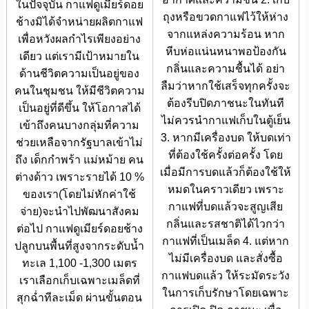
ในปัจจุบัน กาแฟดูเมียร์ดอย
ถุงหรือขวดกาแฟไว้ให้ห่าง
ช้างมิได้จำหน่ายผลิตกาแฟ
จากแหล่งความร้อน หาก
เพื่อหวังผลกำไรเพียงอย่าง
หีบห่อแน่นหนาพอป้องกัน
เดียว แต่เรามีเป้าหมายใน
กลิ่นและความชื้นได้ อย่า
ด้านชีวิตความเป็นอยู่ของ
ลืมว่าหากใช้เสร็จทุกครั้งจะ
คนในชุมชน ให้มีชีวิตความ
ต้องรีบปิดภาชนะในทันที
เป็นอยู่ที่ดีขึ้น ให้โอกาสได้
ไม่ควรนำกาแฟเก็บในตู้เย็น
เข้าถึงคนบางกลุ่มที่ความ
3. หากมีเครื่องบด ให้บดเท่า
ช่วยเหลือจากรัฐบาลเข้าไม่
ที่ต้องใช้ครั้งต่อครั้ง โดย
ถึง เด็กกำพร้า แม่หม้าย คน
เมื่อมีการบดแล้วก็ต้องใช้ให้
ต่างด้าว เพราะรายได้ 10 %
หมดในคราวเดียว เพราะ
ของเรา(โดยไม่หักค่าใช้
กาแฟที่บดแล้วจะสูญเสีย
จ่าย)จะนำไปพัฒนาสังคม
กลิ่นและรสชาติได้ไวกว่า
ต่อไป กาแฟดูเมียร์ดอยช้าง
กาแฟที่เป็นเมล็ด 4. แต่หาก
ปลูกบนพื้นที่สูงจากระดับน้ำ
ไม่มีเครื่องบด และสั่งซื้อ
ทะเล 1,100 -1,300 เมตร
กาแฟบดแล้ว ให้ระมัดระวัง
เราเลือกเก็บเฉพาะเมล็ดที่
ในการเก็บรักษาโดยเฉพาะ
สุกฉ่ำทีละเม็ด ผ่านขั้นตอน