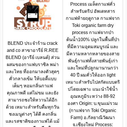
Process เมล็ดกาแฟคั่ว
สำหรับดริป อัพเดทสาร
กาแฟท้ายฤดูกาล กาแฟจาก
Toki organic farm dry
process กาแฟจากป่า
ต้นน้ำ100% ปลูกในพื้นที่ป่า
BLEND ประจำร้าน crack
ที่มีความอุดมสมบูรณ์ และ
and co สาขาอารีย์ R.REE
มีความหลากหลายของสาย
BLEND (อารีย์ เบลนด์) ส่วน
พันธุ์กาแฟทั้งสายพันธุ์เก่า
ผสมของกาแฟบราซิล พม่า
และใหม่ที่ปลูกมานานกว่า
และไทย ที่ออกมาลงตัวสุดๆ
40 ปี ผมคั่วให้ออก light
คั่วกลางเข้ม ให้บอดี้แบบ
เหมาะสำหรับไปสกัดแบบดริ
เต็มๆ หอมกลิ่นกาแฟ
ปโดยเฉพาะ แนะนำใช้น้ำ
คุณภาพดี แต่ไม่ขม และยัง
อุณหภูมิระหว่าง 88-92
สามารถชงให้หวานได้อีก
องศา Origin: บ.ขุนแม่รวม
ด้วย เหมาะสำหรับดื่มทุกวัน
(กาแฟจาก Toki Organic
ชงเมนูต่างๆ ได้ดี คงกลิ่น
Farm) อ.กัลยาณิวัฒนา
และรสชาติของกาแฟได้ แม้
จ.เชียงใหม่ Process: