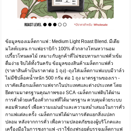
ข้อมูลของเมล็ดกาแฟ : Medium Light Roast Blend. มีเดีย
มไลท์เบลน กาแฟอราบิก้า 100% คั่วกลางโทนหวานอม
เปรี้ยวโทนผลไม้ เหมาะกับลูกค้าที่ไม่ชอบทานกาแฟคั่วเข้ม
ดื่มง่าย จิบได้ทั้งวันครับ ข้อมูลของสินค้าเมล็ดกาแฟคั่ว
(ราคาสินค้าเป็นราคาต่อ 1 ถุง) -ถุงใส่เมล็ดกาแฟแบบมีวาล์ว
ไม่มีซิปล็อคน้ำหนัก 500 กรัม ต่อ 1 ถุง มาตรฐานของเรา -
เราคัดเลือกเมล็ดกาแฟจากในประเทศและต่างประเทศ โดย
ยึดตามมาตรฐานคุณภาพของ SCA -เมล็ดกาแฟดิบได้ผ่าน
การคั่วด้วยเครื่องคั่วกาแฟที่ได้มาตรฐาน ควบคุมด้วยระบบ
คอมพิวเตอร์ เพื่อความแม่นยำและความสม่ำเสมอในการคั่ว
กาแฟแต่ละครั้ง -เมล็ดกาแฟได้ผ่านการคัดแยกสิ่งแปลก
ปลอม หลังจากการคั่ว เพื่อความปลอดภัยของผู้บริโภคและ
เครื่องมือในการชงกาแฟ -เราใช้ถุงฟรอยด์บรรจุเมล็ดกาแฟ