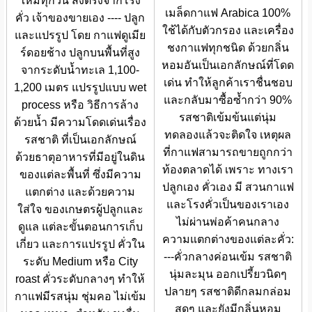
ใหม่ทุกวัน ส่งตรงจากโรง
เมล็ดกาแฟ Arabica 100%
คั่ว เจ้าของขายเอง ---- ปลูก
ใช้ได้กับตัวกรอง และเครื่อง
และแปรรูป โดย กาแฟดูเมีย
ชงกาแฟทุกชนิด ด้วยกลิ่น
ร์ดอยช้าง ปลูกบนพื้นที่สูง
หอมอันเป็นเอกลักษณ์ที่โดด
จากระดับน้ำทะเล 1,100-
เด่น ทำให้ลูกค้าเราชื่นชอบ
1,200 เมตร แปรรูปแบบ wet
และกลับมาซื้อซ้ำกว่า 90%
process หรือ วิธีการล้าง
รสชาติเข้มข้นแต่นุ่ม
ด้วยน้ำ มีความโดดเด่นเรื่อง
ทดลองแล้วจะติดใจ เหตุผล
รสชาติ ที่เป็นเอกลักษณ์
ที่กาแฟสามารถขายถูกกว่า
ด้วยธาตุอาหารที่มีอยู่ในดิน
ท้องตลาดได้ เพราะ ทางเรา
ของแต่ละพื้นที่ ซึ่งมีความ
ปลูกเอง คั่วเอง มี สวนกาแฟ
แตกต่าง และด้วยความ
และโรงคั่วเป็นของเราเอง
ใส่ใจ ของเกษตรผู้ปลูกและ
ไม่ผ่านพ่อค้าคนกลาง
ดูแล แต่ละขั้นตอนการเก็บ
ความแตกต่างของแต่ละคั่ว:
เกี่ยว และการแปรรูป คั่วใน
---คั่วกลางค่อนเข้ม รสชาติ
ระดับ Medium หรือ City
นุ่มละมุน ออกเปรี้ยวนิดๆ
roast คั่วระดับกลางๆ ทำให้
ปลายๆ รสชาติดีกลมกล่อม
กาแฟมีรสนุ่ม ชุ่มคอ ไม่เข้ม
สุดๆ และยังมีกลิ่นหอม