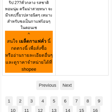
ริป 2??คั่วกลาง รสชาติ
หอมนุ่ม ครีมม่าสวยหนา จะ
มีรสเปรี้ยวปลายนิดๆ เหมาะ
สำหรับชงเป็นกาแฟร้อนๆ
ในตอนเช
^
สนใจ
เมล็ดกาแฟคั่ว
นี้
กดตรงนี้ เพื่อสั่งซื้อ
หรืออ่านรายละเอียดอื่นๆ
และดูราคาจำหน่ายได้ที่
shopee
Previous
Next
1
2
3
4
5
6
7
8
9
10
11
12
13
14
15
16