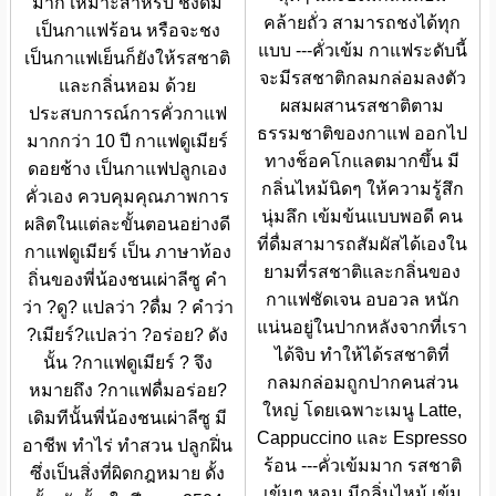
มาก เหมาะสำหรับ ชงดื่ม
คล้ายถั่ว สามารถชงได้ทุก
เป็นกาแฟร้อน หรือจะชง
แบบ ---คั่วเข้ม กาแฟระดับนี้
เป็นกาแฟเย็นก็ยังให้รสชาติ
จะมีรสชาติกลมกล่อมลงตัว
และกลิ่นหอม ด้วย
ผสมผสานรสชาติตาม
ประสบการณ์การคั่วกาแฟ
ธรรมชาติของกาแฟ ออกไป
มากกว่า 10 ปี กาแฟดูเมียร์
ทางช็อคโกแลตมากขึ้น มี
ดอยช้าง เป็นกาแฟปลูกเอง
กลิ่นไหม้นิดๆ ให้ความรู้สึก
คั่วเอง ควบคุมคุณภาพการ
นุ่มลึก เข้มข้นแบบพอดี คน
ผลิตในแต่ละขั้นตอนอย่างดี
ที่ดื่มสามารถสัมผัสได้เองใน
กาแฟดูเมียร์ เป็น ภาษาท้อง
ยามที่รสชาติและกลิ่นของ
ถิ่นของพี่น้องชนเผ่าลีซู คำ
กาแฟชัดเจน อบอวล หนัก
ว่า ?ดู? แปลว่า ?ดื่ม ? คำว่า
แน่นอยู่ในปากหลังจากที่เรา
?เมียร์?แปลว่า ?อร่อย? ดัง
ได้จิบ ทำให้ได้รสชาติที่
นั้น ?กาแฟดูเมียร์ ? จึง
กลมกล่อมถูกปากคนส่วน
หมายถึง ?กาแฟดื่มอร่อย?
ใหญ่ โดยเฉพาะเมนู Latte,
เดิมทีนั้นพี่น้องชนเผ่าลีซู มี
Cappuccino และ Espresso
อาชีพ ทำไร่ ทำสวน ปลูกฝิ่น
ร้อน ---คั่วเข้มมาก รสชาติ
ซึ่งเป็นสิ่งที่ผิดกฎหมาย ดั้ง
เข้มๆ หอม มีกลิ่นไหม้ เข้ม