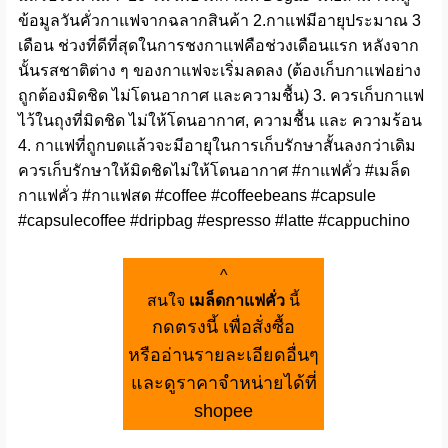
ข้อมูลวันคั่วกาแฟจากฉลากสินค้า 2.กาแฟมีอายุประมาณ 3
เดือน ช่วงที่ดีที่สุดในการชงกาแฟคือช่วงเดือนแรก หลังจาก
นั้นรสชาติต่าง ๆ ของกาแฟจะเริ่มลดลง (ต้องเก็บกาแฟอย่าง
ถูกต้องมิดชิด ไม่โดนอากาศ และความชื้น) 3. ควรเก็บกาแฟ
ไว้ในถุงที่มิดชิด ไม่ให้โดนอากาศ, ความชื้น และ ความร้อน
4. กาแฟที่ถูกบดแล้วจะมีอายุในการเก็บรักษาสั้นลงกว่าเดิม
ควรเก็บรักษาให้มิดชิดไม่ให้โดนอากาศ #กาแฟคั่ว #เมล็ด
กาแฟคั่ว #กาแฟสด #coffee #coffeebeans #capsule
#capsulecoffee #dripbag #espresso #latte #cappuchino
^
สนใจ
เมล็ดกาแฟคั่ว
นี้
กดตรงนี้ เพื่อสั่งซื้อ
หรืออ่านรายละเอียดอื่นๆ
และดูราคาจำหน่ายได้ที่
shopee