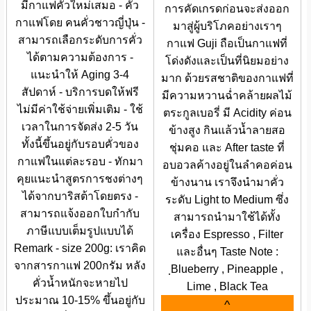
มีกาแฟคั่วใหม่เสมอ - คั่ว
การคัดเกรดก่อนจะส่งออก
กาแฟโดย คนคั่วชาวญี่ปุ่น -
มาสู่ผู้บริโภคอย่างเราๆ
สามารถเลือกระดับการคั่ว
กาแฟ Guji ถือเป็นกาแฟที่
ได้ตามความต้องการ -
โด่งดังและเป็นที่นิยมอย่าง
แนะนำให้ Aging 3-4
มาก ด้วยรสชาติของกาแฟที่
สัปดาห์ - บริการบดให้ฟรี
มีความหวานฉ่ำคล้ายผลไม้
ไม่มีค่าใช้จ่ายเพิ่มเติม - ใช้
ตระกูลเบอรี่ มี Acidity ค่อน
เวลาในการจัดส่ง 2-5 วัน
ข้างสูง กินแล้วน้ำลายสอ
ทั้งนี้ขึ้นอยู่กับรอบคั่วของ
ชุ่มคอ และ After taste ที่
กาแฟในแต่ละรอบ - ทักมา
อบอวลค้างอยู่ในลำคอค่อน
คุยแนะนำสูตรการชงต่างๆ
ข้างนาน เราจึงนำมาคั่ว
ได้จากบาริสต้าโดยตรง -
ระดับ Light to Medium ซึ่ง
สามารถแจ้งออกใบกำกับ
สามารถนำมาใช้ได้ทั้ง
ภาษีแบบเต็มรูปแบบได้
เครื่อง Espresso , Filter
Remark - size 200g: เราคิด
และอื่นๆ Taste Note :
จากสารกาแฟ 200กรัม หลัง
ฺBlueberry , Pineapple ,
คั่วน้ำหนักจะหายไป
Lime , Black Tea
ประมาณ 10-15% ขึ้นอยู่กับ
^