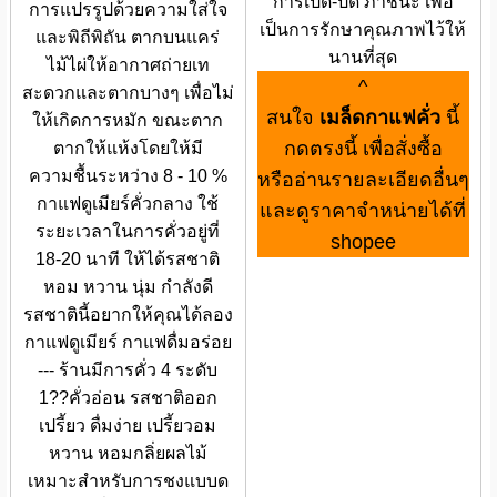
การเปิด-ปิด ภาชนะ เพื่อ
การแปรรูปด้วยความใส่ใจ
เป็นการรักษาคุณภาพไว้ให้
และพิถีพิถัน ตากบนแคร่
นานที่สุด
ไม้ไผ่ให้อากาศถ่ายเท
^
สะดวกและตากบางๆ เพื่อไม่
สนใจ
เมล็ดกาแฟคั่ว
นี้
ให้เกิดการหมัก ขณะตาก
กดตรงนี้ เพื่อสั่งซื้อ
ตากให้แห้งโดยให้มี
ความชื้นระหว่าง 8 - 10 %
หรืออ่านรายละเอียดอื่นๆ
กาแฟดูเมียร์คั่วกลาง ใช้
และดูราคาจำหน่ายได้ที่
ระยะเวลาในการคั่วอยู่ที่
shopee
18-20 นาที ให้ได้รสชาติ
หอม หวาน นุ่ม กำลังดี
รสชาตินี้อยากให้คุณได้ลอง
กาแฟดูเมียร์ กาแฟดื่มอร่อย
--- ร้านมีการคั่ว 4 ระดับ
1??คั่วอ่อน รสชาติออก
เปรี้ยว ดื่มง่าย เปรี้ยวอม
หวาน หอมกลิ่ยผลไม้
เหมาะสำหรับการชงแบบด