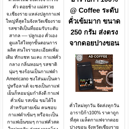
คั่ว ดอยช้าง แม่สรวย
@ Coffee ระดับ
จ.เชียงราย แหล่งปลูกกาแฟ
คั่วเข้มมาก ขนาด
ใหญ่ที่สุดในจังหวัดเชียงราย
รสชาติเป็นที่ยอมรับระดับ
250 กรัม ส่งตรง
สากล ---- ปลูกเอง คั่วเอง
จากดอยปางขอน
ดูแลใส่ใจทุกขั้นตอนการ
ผลิต สนใจรายละเอียดเพิ่ม
เติม ทักแชท นะคะ กาแฟคั่ว
กลาง กลิ่นหอมๆ รสชาติ
นุ่มๆ ชงร้อนเป็นกาแฟดำ
Americano ชงใส่นมเป็นคา
ปูหรือลาเต้ จะชงเป็นกาแฟ
เย็นก็หอมนุ่มกำลังดี กาแฟ
คั่วเข้ม รสเข้ม ขมได้ใจ
คั่วใหม่ทุกวัน จัดส่งทุกวัน
สำหรับสายเข้ม คนชอบ
อาราบิก้า100% ราคาถูก
กาแฟดำเข้มๆ หรือจะเป็น
ที่สุด เมล็ดกาแฟจากดอย
กาแฟเย็นขมๆ กาแฟคั่วสด
ปางขอน จังหวัดเชียงราย