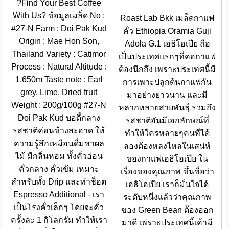
?Find Your Best Coffee
With Us? ข้อมูลเมล็ด No :
Roast Lab Bkk เมล็ดกาแฟ
#27-N Farm : Doi Pak Kud
คั่ว Ethiopia Oramia Guji
Origin : Mae Hon Son,
Adola G.1 เอธิโอเปีย ถือ
Thailand Variety : Catimor
เป็นประเทศแรกๆที่คอกาแฟ
Process : Natural Altitude :
ต้องนึกถึง เพราะประเทศนี้มี
1,650m Taste note : Earl
การเพาะปลูกต้นกาแฟกัน
grey, Lime, Dried fruit
มาอย่างยาวนาน และมี
Weight : 200g/100g #27-N
หลากหลายสายพันธุ์ รวมถึง
Doi Pak Kud บอดี้กลาง
รสชาติอันมีเอกลักษณ์ที่
รสชาติค่อนข้างสะอาด ให้
ทำให้ใครหลายๆคนที่ได้
ความรู้สึกเหมือนดื่มชาผล
ลองต้องหลงไหลในเสน่ห์
ไม้ มีกลิ่นหอม ทั้งคั่วอ่อน
ของกาแฟเอธิโอเปีย ใน
คั่วกลาง คั่วเข้ม เหมาะ
เรื่องของคุณภาพ ขึ้นชื่อว่า
สำหรับทั้ง Drip และทำช็อต
เอธิโอเปีย เราก็มั่นใจได้
Espresso Additional - เรา
ระดับหนึ่งแล้วว่าคุณภาพ
เป็นโรงคั่วเล็กๆ โดยจะคั่ว
ของ Green Bean ต้องออก
ครั้งละ 1 กิโลกรัม ทำให้เรา
มาดี เพราะประเทศนี้เค้ามี