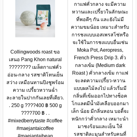
กาแฟคั่วกลาง จะมีความ
หวานและเปรี้ยวในลักษณะ
ที่พอดีๆ กัน และยังไม่มี
ความขมน้อย เหมาะสำหรับ
การชงแบบเอสเพรสโซ่หรือ
จะใช้ในการชงแบบอื่นเช่น
Moka Pot, Aeropress,
Collingwoods roast ขอ
French Press Drip 3. คั่ว
เสนอ Pang Khon natural
กลางเข้ม (Medium dark
???????? เมล็ดกาแฟคั่ว
Roast ) คั่วกลางเข้ม กาแฟ
อ่อน-กลาง รสชาติโทนเย็น
จะลดความเปรี้ยว-หวาน
สว่าง เหมือนทานปิงชูพร้อม
แบบผลไม้ลงไป แล้วเริ่มมี
ความ เปรี้ยวหวานฉ่ำ
กลิ่นที่เข้มออกไปทางช็อค
ละลายในปากกันเลยที่เดียว.
โกแลตมีน้ำมัเคลือบออกมา
. 250 g ????400 ฿ 500 g
เล็ก น้อย มีกลิ่นหอน บอดี้จะ
????700 ฿ . .
หนักกว่าคั่วกลาง เหมาะนำ
#mixedberrytaste #coffee
มาชงร้อนและเย็น ให้
#maejantaicoffee
รสชาติละมุนสำหรับคนที่
#maejantaibean