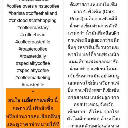
ดื่มสายกาแฟแบบไม่เข้ม
#coffeelovers #instacoffee
มาก 4. คั่วเข้ม (Dark
#barista #coffeethailand
Roast) เมล็ดกาแฟจะมีสี
#cnxfood #cafehopping
น้ำตาลเข้ม ผ่านการคั่วที่
#coffeeroastary
นานกว่า น้ำมันที่เคลือบผิว
#coffeebean
กาแฟจะมีอยู่เยอะกว่าชนิด
#coffeeroasterlife
อื่นๆ รสชาติเปรี้ยวหวานจะ
#roastercoffee
หายไป บอร์ดี้กาแฟจะหนัก
#roasterdaily
แน่น สีกาแฟจะออกมาชัด
#specialitycoffee
นำมาทำกาแฟเย็น ใส่นม
#specialtycofee
เข้มข้นหวานมัน อย่างเมนู
#coffeemarketing
เอสเพรสโซ่เย็น หรือกาแฟ
#roasterlife
ปั่น กาแฟให้รสชาติเข้มข้น
^
อร่อย หอม แหล่งปลูก จาก
สนใจ
เมล็ดกาแฟคั่ว
นี้
ดอยปางขอน จังหวัด
กดตรงนี้ เพื่อสั่งซื้อ
เชียงราย - คั่วใหม่ จากโรง
หรืออ่านรายละเอียดอื่นๆ
คั่ว ไม่มีกาแฟเก่าค้างสต๊อก
และดูราคาจำหน่ายได้ที่
- กาแแฟคัวบดก่อนส่ง ทาง