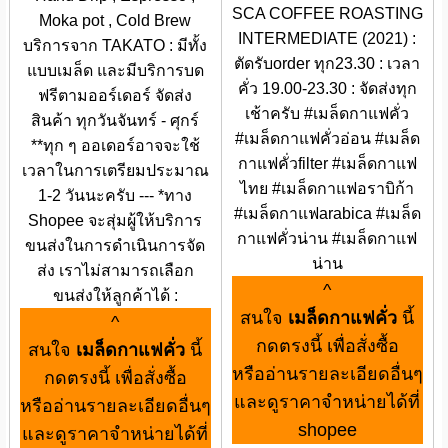
SCA COFFEE ROASTING
Moka pot , Cold Brew
INTERMEDIATE (2021) :
บริการจาก TAKATO : มีทั้ง
ตัดรับorder ทุก23.30 : เวลา
แบบเมล็ด และมีบริการบด
คั่ว 19.00-23.30 : จัดส่งทุก
ฟรีตามออร์เดอร์ จัดส่ง
เช้าครับ #เมล็ดกาแฟคั่ว
สินค้า ทุกวันจันทร์ - ศุกร์
#เมล็ดกาแฟคั่วอ่อน #เมล็ด
**ทุก ๆ ออเดอร์อาจจะใช้
กาแฟคั่วfilter #เมล็ดกาแฟ
เวลาในการเตรียมประมาณ
ไทย #เมล็ดกาแฟอราบิก้า
1-2 วันนะครับ --- *ทาง
#เมล็ดกาแฟarabica #เมล็ด
Shopee จะสุ่มผู้ให้บริการ
กาแฟคั่วน่าน #เมล็ดกาแฟ
ขนส่งในการดำเนินการจัด
น่าน
ส่ง เราไม่สามารถเลือก
^
ขนส่งให้ลูกค้าได้ :
สนใจ
เมล็ดกาแฟคั่ว
นี้
^
กดตรงนี้ เพื่อสั่งซื้อ
สนใจ
เมล็ดกาแฟคั่ว
นี้
หรืออ่านรายละเอียดอื่นๆ
กดตรงนี้ เพื่อสั่งซื้อ
และดูราคาจำหน่ายได้ที่
หรืออ่านรายละเอียดอื่นๆ
shopee
และดูราคาจำหน่ายได้ที่