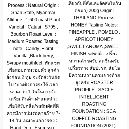
เดียวกับที่สั่งและจัดส่งในวัน
Process : Natural Origin :
ต่อมา) 200g Origin:
Shan State, Myanmar
THAILAND Process:
Altitude : 1,600 masl Plant
HONEY Tasting Notes:
Varietal : Catuai , S795 ,
PINEAPPLE , POMELO ,
Bourbon Roast Level :
APRICOT HONEY
Medium Roasted Tasting
,SWEET AROMA ,SWEET
note : Candy ,Floral
FINISH รสชาติ - เปรี้ยว
,Vanilla ,Black berry,
หวานฉ่ำๆครับ สดชื่นครับ
Syrupy mouthfeel. ทักแชท
เปรี้ยวทาง สับปะรด, ส้มโอ
เพื่อสอบถามรอบคั่ว ลูกค้า
มีความหวานตามช่วงท้าย
สั่งก่อน 2 ทุ่ม จะจัดส่งวันถัด
สูงครับ ROASTER
ไป *บางตัวอาจจะใช้เวลา
PROFILE : SACLE
นานกว่า 1 วันในการจัด
INTELLIGENT
เตรียมสินค้า คำแนะนำ :
ROASTING
เพื่อได้รับกลิ่น/รสสัมผัสที่ดี
FOUNDATION : SCA
ควรมีการบ่มรอคายก๊าซ 7-
COFFEE ROASTING
14 วัน เหมาะแก่การชง :
FOUNDATION (2021) :
Hand Drip , Espresso ,