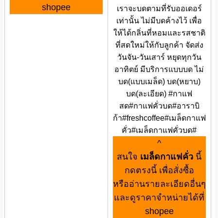
shopee
เราจะบดตามที่รับออเดอร์
เท่านั้น ไม่มีบดค้างไว้ เพื่อ
ให้ได้กลิ่นที่หอมและรสชาติ
ที่สดใหม่ให้กับลูกค้า จัดส่ง
วันจัน-วันเสาร์ หยุดทุกวัน
อาทิตย์ มีบริการแบบบด ไม่
บด(แบบเมล็ด) บด(หยาบ)
บด(ละเอียด) #กาแฟ
สด#กาแฟคั่วบด#อาราบิ
ก้า#freshcoffee#เมล็ดกาแฟ
คั่ว#เมล็ดกาแฟคั่วบด#
^
สนใจ
เมล็ดกาแฟคั่ว
นี้
กดตรงนี้ เพื่อสั่งซื้อ
หรืออ่านรายละเอียดอื่นๆ
และดูราคาจำหน่ายได้ที่
shopee