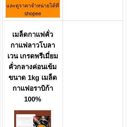
และดูราคาจำหน่ายได้ที่
shopee
เมล็ดกาแฟคั่ว
กาแฟลาวโบลา
เวน เกรดพรีเมี่ยม
คั่วกลางค่อนเข้ม
ขนาด 1kg เมล็ด
กาแฟอราบิก้า
100%