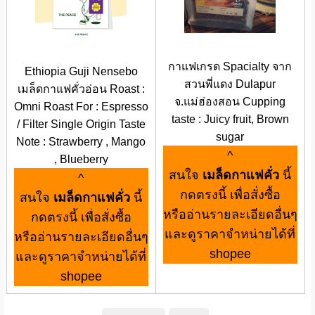
กาแฟเกรด Spacialty จาก
Ethiopia Guji Nensebo
สวนพี่แดง Dulapur
เมล็ดกาแฟคั่วอ่อน Roast :
จ.แม่ฮ่องสอน Cupping
Omni Roast For : Espresso
taste : Juicy fruit, Brown
/ Filter Single Origin Taste
sugar
Note : Strawberry , Mango
^
, Blueberry
สนใจ
เมล็ดกาแฟคั่ว
นี้
^
กดตรงนี้ เพื่อสั่งซื้อ
สนใจ
เมล็ดกาแฟคั่ว
นี้
หรืออ่านรายละเอียดอื่นๆ
กดตรงนี้ เพื่อสั่งซื้อ
และดูราคาจำหน่ายได้ที่
หรืออ่านรายละเอียดอื่นๆ
shopee
และดูราคาจำหน่ายได้ที่
shopee