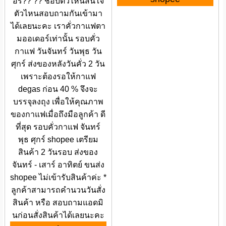
อร์?? ?? ชอบตัวไหนสนใจ
ตัวไหนสอบถามกันเข้ามา
ได้เลยนะคะ เราคั่วกาแฟตา
มออเดอร์เท่านั้น รอบคั่ว
กาแฟ วันจันทร์ วันพุธ วัน
ศุกร์ ส่งของหลังวันคั่ว 2 วัน
เพราะต้องรอให้กาแฟ
degas ก่อน 40 % จึงจะ
บรรจุลงถุง เพื่อให้คุณภาพ
ของกาแฟเมื่อถึงมือลูกค้า ดี
ที่สุด รอบคั่วกาแฟ จันทร์
พุธ ศุกร์ shopee เตรียม
สินค้า 2 วันรอบ ส่งของ
จันทร์ - เสาร์ อาทิตย์ ขนส่ง
shopee ไม่เข้ารับสินค้าค่ะ *
ลูกค้าสามารถคำนวนวันสั่ง
สินค้า หรือ สอบถามแอดมิ
นก่อนสั่งสินค้าได้เลยนะคะ