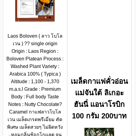
Laos Boloven ( ลาว โบโล
เวน ) ?? single origin
Origin : Laos Region :
Boloven Platean Process :
Washed Plant Variety :
Arabica 100% ( Typica )
เมล็ดกาแฟคั่วอ่อน
Altitude : 1,100 - 1,370
m.a.s.l Grade : Premium
แม่จันใต้ ลิเกอะ
Body : Full body Taste
ฮันนี่ แอนาโรบิก
Notes : Nutty Chocolate?
Caramel กาแฟลาวโบโล
100 กรัม 200บาท
เวน เมล็ดเกรดพรีเมี่ยม คัด
พิเศษ เมล็ดสวยๆ ไม่ผิดหวัง
..หอมกลิ่นช้อกโกแลต จน