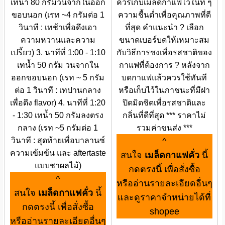
เทน้ำ 80 กรัมวนจากในออก
ควรเก็บเมล็ดกาแฟไว้ในที่ ๆ
ขอบนอก (เรท ~4 กรัมต่อ 1
ความชื้นต่ำเพื่อคุณภาพที่ดี
วินาที : เทช้าเพื่อดึงเอา
ที่สุด คำแนะนำ ? เลือก
ความหวานและความ
ขนาดเบอร์บดให้เหมาะสม
เปรี้ยว) 3. นาทีที่ 1:00 - 1:10
กับวิธีการชงเพื่อรสชาติของ
เทน้ำ 50 กรัม วนจากใน
กาแฟที่ต้องการ ? หลังจาก
ออกขอบนอก (เรท ~ 5 กรัม
บดกาแฟแล้วควรใช้ทันที
ต่อ 1 วินาที : เทปานกลาง
หรือเก็บไว้ในภาชนะที่มีฝา
เพื่อดึง flavor) 4. นาทีที่ 1:20
ปิดมิดชิดเพื่อรสชาติและ
- 1:30 เทน้ำ 50 กรัมลงตรง
กลิ่นที่ดีที่สุด *** ราคาไม่
กลาง (เรท ~5 กรัมต่อ 1
รวมค่าขนส่ง ***
วินาที : สุดท้ายเพื่อบาลานซ์
^
ความเข้มข้น และ aftertaste
สนใจ
เมล็ดกาแฟคั่ว
นี้
แบบชาผลไม้)
กดตรงนี้ เพื่อสั่งซื้อ
^
หรืออ่านรายละเอียดอื่นๆ
สนใจ
เมล็ดกาแฟคั่ว
นี้
และดูราคาจำหน่ายได้ที่
กดตรงนี้ เพื่อสั่งซื้อ
shopee
หรืออ่านรายละเอียดอื่นๆ