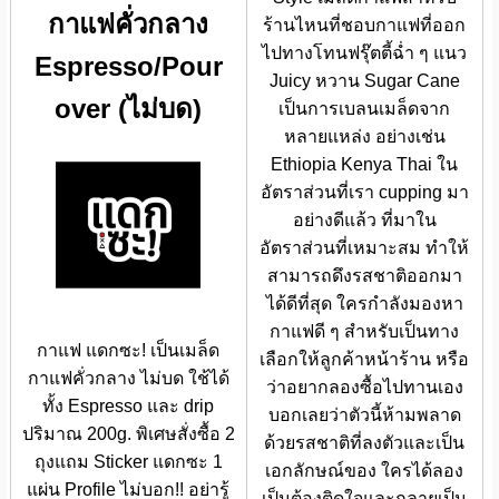
กาแฟคั่วกลาง
ร้านไหนที่ชอบกาแฟที่ออก
ไปทางโทนฟรุ๊ตตี้ฉ่ำ ๆ แนว
Espresso/Pour
Juicy หวาน Sugar Cane
over (ไม่บด)
เป็นการเบลนเมล็ดจาก
หลายแหล่ง อย่างเช่น
Ethiopia Kenya Thai ใน
อัตราส่วนที่เรา cupping มา
อย่างดีแล้ว ที่มาใน
อัตราส่วนที่เหมาะสม ทำให้
สามารถดึงรสชาติออกมา
ได้ดีที่สุด ใครกำลังมองหา
กาแฟดี ๆ สำหรับเป็นทาง
กาแฟ แดกซะ! เป็นเมล็ด
เลือกให้ลูกค้าหน้าร้าน หรือ
กาแฟคั่วกลาง ไม่บด ใช้ได้
ว่าอยากลองซื้อไปทานเอง
ทั้ง Espresso และ drip
บอกเลยว่าตัวนี้ห้ามพลาด
ปริมาณ 200g. พิเศษสั่งซื้อ 2
ด้วยรสชาติที่ลงตัวและเป็น
ถุงแถม Sticker แดกซะ 1
เอกลักษณ์ของ ใครได้ลอง
แผ่น Profile ไม่บอก!! อย่ารู้
เป็นต้องติดใจและกลายเป็น