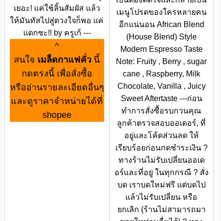
เยอะ! แค่ใช้ลิ้นสัมผัส แล้ว
เมนูโปรดของใครหลายคน
ให้มันทัสไปสู่ดวงใจก็พอ แค่
อีกแน่นอน African Blend
แดกซะ!! by ครูเก้ ---
(House Blend) Style
^
Modern Espresso Taste
สนใจ
เมล็ดกาแฟคั่ว
นี้
Note: Fruity , Berry , sugar
กดตรงนี้ เพื่อสั่งซื้อ
cane , Raspberry, Milk
Chocolate, Vanilla , Juicy
หรืออ่านรายละเอียดอื่นๆ
Sweet Aftertaste ---ก่อน
และดูราคาจำหน่ายได้ที่
ทำการสั่งซื้อรบกวนคุณ
shopee
ลูกค้าตรวจสอบออเดอร์, ที่
อยู่และโค้ดส่วนลด ให้
เรียบร้อยก่อนกดชำระเงิน ?
ทางร้านไม่รับเปลี่ยนออเด
อร์และที่อยู่ ในทุกกรณี ? สั่ง
บด เราบดใหม่ฟรี แต่บดไป
แล้วไม่รับเปลี่ยน หรือ
ยกเลิก (ร้านไม่สามารถมา