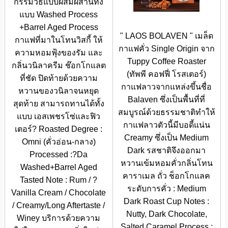
กรรมวิธีแบบผสมผสานทั้ง
แบบ Washed Process
+Barrel Aged Process
" LAOS BOLAVEN " เมล็ด
กาแฟที่มาในโทนวิสกี้ ให้
กาแฟคั่ว Single Origin จาก
ความหอมฟุ้งของรัม และ
Tuppy Coffee Roaster
กลิ่นวนิลาครีม ช๊อกโกแลต
(ทัพพี คอฟฟี่ โรสเตอร์)
ที่ชัด ปิดท้ายด้วยความ
กาแฟลาวจากแหล่งขึ้นชื่อ
หวานของวนิลาจนหยุด
Balaven ซึ่งเป็นพื้นที่ที่
สุดท้าย สามารถทานได้ทั้ง
สมบูรณ์ด้วยธรรมชาติทำให้
แบบ เอสเพชรโซ่และฟิว
กาแฟลาวตัวนี้มีบอดี้แน่น
เตอร์? Roasted Degree :
Creamy ซึ่งเป็น Medium
Omni (คั่วอ่อน-กลาง)
Dark รสชาติจึงออกมา
Processed :?Da
หวานเข้มหอมคั่วกลิ่นโทน
Washed+Barrel Aged
คาราเมล ถั่ว ช็อกโกแลค
Tasted Note : Rum / ?
ระดับการคั่ว : Medium
Vanilla Cream / Chocolate
Dark Roast Cup Notes :
/ Creamy/Long Aftertaste /
Nutty, Dark Chocolate,
Winey บริการด้วยความ
Salted Caramel Process :