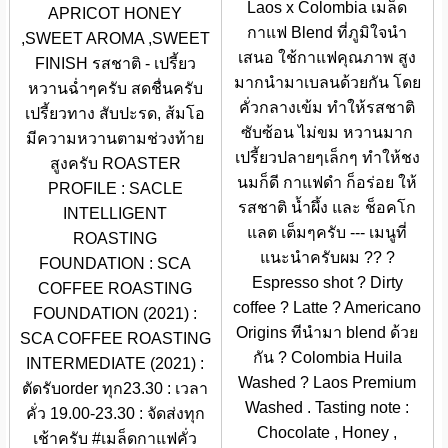
Laos x Colombia เมล็ด
APRICOT HONEY
กาแฟ Blend ที่ภูมิใจนำ
,SWEET AROMA ,SWEET
เสนอ ใช้กาแฟคุณภาพ สูง
FINISH รสชาติ - เปรี้ยว
มากนำมาเบลนด้วยกัน โดย
หวานฉ่ำๆครับ สดชื่นครับ
คั่วกลางเข้ม ทำให้รสชาติ
เปรี้ยวทาง สับปะรด, ส้มโอ
ซับซ้อน ไม่ขม หวานมาก
มีความหวานตามช่วงท้าย
เปรี้ยวปลายๆเล็กๆ ทำให้ชง
สูงครับ ROASTER
นมก็ดี กาแฟดำ ก็อร่อย ให้
PROFILE : SACLE
รสชาติ น้ำผึ้ง และ ช็อคโก
INTELLIGENT
แลต เต็มๆครับ --- เมนูที่
ROASTING
แนะนำครับผม ?? ?
FOUNDATION : SCA
Espresso shot ? Dirty
COFFEE ROASTING
coffee ? Latte ? Americano
FOUNDATION (2021) :
Origins ทีนำมา blend ด้วย
SCA COFFEE ROASTING
กัน ? Colombia Huila
INTERMEDIATE (2021) :
Washed ? Laos Premium
ตัดรับorder ทุก23.30 : เวลา
Washed . Tasting note :
คั่ว 19.00-23.30 : จัดส่งทุก
Chocolate , Honey ,
เช้าครับ #เมล็ดกาแฟคั่ว