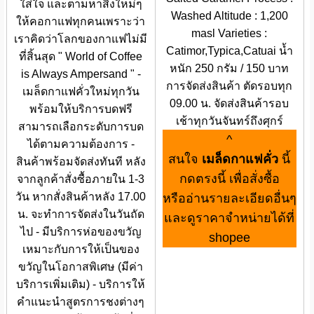
ใส่ใจ และตามหาสิ่งใหม่ๆ
Washed Altitude : 1,200
ให้คอกาแฟทุกคนเพราะว่า
masl Varieties :
เราคิดว่าโลกของกาแฟไม่มี
Catimor,Typica,Catuai น้ำ
ที่สิ้นสุด " World of Coffee
หนัก 250 กรัม / 150 บาท
is Always Ampersand " -
การจัดส่งสินค้า ตัดรอบทุก
เมล็ดกาแฟคั่วใหม่ทุกวัน
09.00 น. จัดส่งสินค้ารอบ
พร้อมให้บริการบดฟรี
เช้าทุกวันจันทร์ถึงศุกร์
สามารถเลือกระดับการบด
^
ได้ตามความต้องการ -
สนใจ
เมล็ดกาแฟคั่ว
นี้
สินค้าพร้อมจัดส่งทันที หลัง
กดตรงนี้ เพื่อสั่งซื้อ
จากลูกค้าสั่งซื้อภายใน 1-3
วัน หากสั่งสินค้าหลัง 17.00
หรืออ่านรายละเอียดอื่นๆ
น. จะทำการจัดส่งในวันถัด
และดูราคาจำหน่ายได้ที่
ไป - มีบริการห่อของขวัญ
shopee
เหมาะกับการให้เป็นของ
ขวัญในโอกาสพิเศษ (มีค่า
บริการเพิ่มเติม) - บริการให้
คำแนะนำสูตรการชงต่างๆ