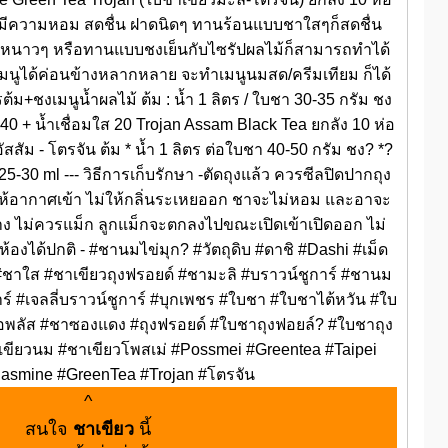
ะลิ มีความหอม สดชื่น ฝาดนิดๆ ทานร้อนแบบชาใสๆก็สดชื่น
าศหนาวๆ หรือทานแบบชงเย็นกับไซรัปผลไม้ก็สามารถทำได้
เมนูได้ค่อนข้างหลากหลาย จะทำเมนูนมสด/ครีมเทียม ก็ได้
ม+ชงเมนูน้ำผลไม้ ต้ม : น้ำ 1 ลิตร / ใบชา 30-35 กรัม ชง
 40 + น้ำเชื่อมใส 20 Trojan Assam Black Tea ยกลัง 10 ห่อ
สัม - โตรจัน ต้ม * น้ำ 1 ลิตร ต่อใบชา 40-50 กรัม ชง? *?
5-30 ml --- วิธีการเก็บรักษา -ตัดถุงแล้ว ควรซีลปิดปากถุง
่ให้อากาศเข้า ไม่ให้กลิ่นระเหยออก ชาจะไม่หอม และอาจะ
ยาง ไม่ควรแม็ก ลูกแม็กจะตกลงไปขณะเปิดเข้าเปิดออก ไม่
มิห้องได้ปกติ - #ชานมไข่มุก? #วัตถุดิบ #ดาชิ #Dashi #เม็ด
 #ชาใส #ชาเขียวถุงฟรอยด์ #ชามะลิ #บราวน์ชูการ์ #ชานม
าร์ #เจลลี่บราวน์ชูการ์ #บุกเพชร #ใบชา #ใบชาไต้หวัน #ใบ
พลัส #ชาซองแดง #ถุงฟรอยด์ #ใบชาถุงฟอยล์? #ใบชาถุง
เขียวนม #ชาเขียวโพสเม่ #Possmei #Greentea #Taipei
Jasmine #GreenTea #Trojan #โตรจัน
^
สนใจ
ชาเขียว
นี้