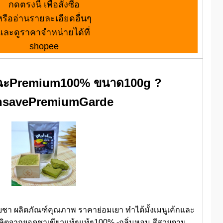
กดตรงนี้ เพื่อสั่งซื้อ
หรืออ่านรายละเอียดอื่นๆ
และดูราคาจำหน่ายได้ที่
shopee
ทฉะPremium100% ขนาด100g ?
nsavePremiumGarde
า ผลิตภัณฑ์คุณภาพ ราคาย่อมเยา ทำได้มั้งเมนูเค้กและ
-ผลิตจากยอดชาเขียวแท้ๆแท้ๆ100% -กลิ่นหอม สีสวยตาม