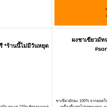
ผงชาเขียวมั
*ร้านนี้ไม่มีวันหยุด
#so
ขาเขียวมัnฉะ 100% จากยอดใบช
งกรบิน ขนาด 225g ตัดรอบออเด
เครื่องดื่มสุดโปรดของคุณ 