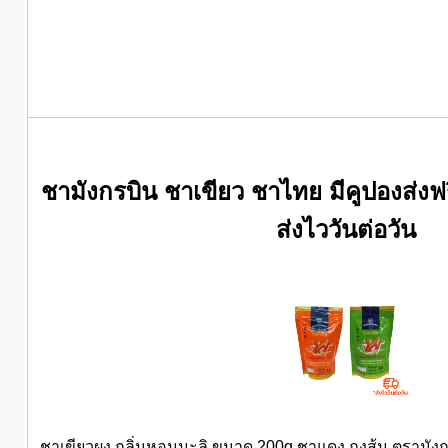
ชามังกรบิน ชาเขียว ชาไทย มีคูปองส่งฟรี 
ส่งไววันต่อวัน
ชาเขียวผง กลิ่นหอมมะลิ ขนาด 200g ชาแดง ถุงส้ม ตรามั