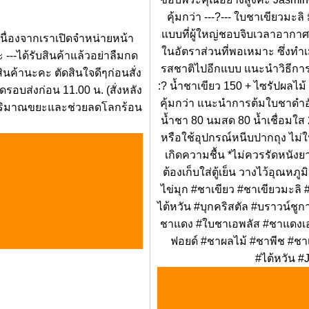
คุ้มกว่า ---?--- ใบชาเขียวม
แบบที่ผู้ใหญ่ชอบจิบเวลาอาก
-เนื่องจากเราเปิดจำหน่ายหน้า
ในอัตราส่วนที่พอเหมาะ ซึ่งทำ
--ได้รับสินค้าแล้วอย่าลืมกด
รสชาติไปอีกแบบ แนะนำวิธีการต้
ินค้านะคะ ตัดสินใจดีๆก่อนสั่ง
:? น้ำชาเขียว 150 + ไซรัปผลไม้
ดรอบส่งก่อน 11.00 น. (สั่งหลัง
คุ้มกว่า แนะนำการต้มใบชาดำอัส
ลดปริมาณขยะและช่วยลดโลกร้อน
น้ำชา 80 นมสด 80 น้ำเชื่อมใส 2
หรือใช้อุปกรณ์หนีบปากถุง ไม
เกิดความชื้น *ไม่ควรรัดหนัง
ต้องเก็บใส่ตู้เย็น วางไว้อุณหภู
ไข่มุก #ชาเขียว #ชาเขียวมะลิ
ไต้หวัน #บุกคริสตัล #บราวน์ชูก
ชาแดง #ใบชาเอพลัส #ชาแดงเอ
ฟอยด์ #ชาผลไม้ #ชาพีช #ชา
#ไต้หวัน #