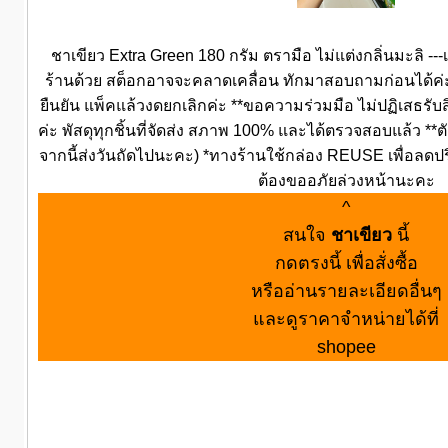
ชาเขียว Extra Green 180 กรัม ตรามือ ไม่แต่งกลิ่นมะลิ --
ร้านด้วย สต็อกอาจจะคลาดเคลื่อน ทักมาสอบถามก่อนได้ค่ะ -
ยืนยัน แพ็คแล้วงดยกเลิกค่ะ **ขอความร่วมมือ ไม่ปฏิเสธรับส
ค่ะ พัสดุทุกชิ้นที่จัดส่ง สภาพ 100% และได้ตรวจสอบแล้ว **ตั
จากนี้ส่งวันถัดไปนะคะ) *ทางร้านใช้กล่อง REUSE เพื่อ
ต้องขออภัยล่วงหน้านะคะ
^
สนใจ
ชาเขียว
นี้
กดตรงนี้ เพื่อสั่งซื้อ
หรืออ่านรายละเอียดอื่นๆ
และดูราคาจำหน่ายได้ที่
shopee