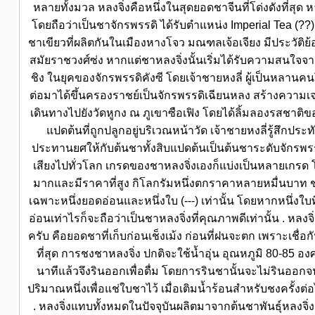
หลายทั้งมวล หลงจิ่งคือหนึ่งในสุดยอดชาจีนที่โด่งดังที่สุด
โดยถือว่าเป็นชาจักรพรรดิ ได้รับตำแหน่ง Imperial Tea (??) ก
ชาเขียวที่ผลิตกันในเมืองหางโจว มณฑลเจ้อเจียง มีประวัติย้อ
สมัยราชวงศ์ซ่ง หากแต่ชาหลงจิ่งนั้นเริ่มได้รับความสนใ
ชิง ในยุคของจักรพรรดิคังซี โดยเจ้าชายหงลี่ ผู้เป็นหลานคนโ
ต่อมาได้ขึ้นครองราชย์เป็นจักรพรรดิเฉียนหลง สร้างความ
เดินทางไปยังวัดหูกง ณ ภูเขาซือเฟิง โดยได้ลิ้มลองรสชาติข
แปดต้นที่ถูกปลูกอยู่บริเวณหน้าวัด เจ้าชายหงลี่รู้สึกประ
ประทานยศให้กับต้นชาทั้งสิบแปดต้นเป็นต้นชาระดับจักรพรรดิ 
เสียงไปทั่วโลก เกรดของชาหลงจิ่งเองก็แบ่งเป็นหลายเกรด โด
มากและมีราคาที่สูง กิโลกรัมหนึ่งตกราคาหลายหมื่นบาท ชาหลง
เฉพาะหนึ่งยอดอ่อนและหนึ่งใบ (---) เท่านั้น โดยหากหนึ่งใบท
อ่อนเท่าไรก็จะถือว่าเป็นชาหลงจิ่งที่คุณภาพดีเท่านั้น . หลงจิ
ครับ คือยอดชาที่เก็บก่อนเช็งเม้ง ก่อนที่ฝนจะตก เพราะเชื่อ
ที่สุด การชงชาหลงจิ่ง ปกติจะใช้น้ำอุ่น อุณหภูมิ 80-85 อ
นาทีแล้วจึงรินออกเพื่อดื่ม โดยการรินชานั้นจะไม่รินออก
ปริมาณหนึ่งเพื่อแช่ใบชาไว้ เมื่อเติมน้ำร้อนสำหรับชงครั้งต่
. หลงจิ่งแทบทั้งหมดในปัจจุบันผลิตมาจากต้นชาพันธุ์หลงจิ่ง เ