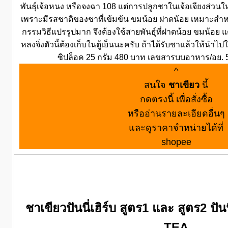
พันธุ์เจ้อหนง หรือจงฉา 108 แต่การปลูกชาในเจ้อเจียงส่วนให
เพราะมีรสชาติของชาที่เข้มข้น ขมน้อย ฝาดน้อย เหมาะสำหร
กรรมวิธีแปรรูปมาก จึงต้องใช้สายพันธุ์ที่ฝาดน้อย ขมน้อย แ
หลงจิ่งตัวนี้ต้องเก็บในตู้เย็นนะครับ ถ้าได้รับชาแล้วให้นำไปใส
ซิปล็อค 25 กรัม 480 บาท เลขสารบบอาหาร/อย. 
^
สนใจ
ชาเขียว
นี้
กดตรงนี้ เพื่อสั่งซื้อ
หรืออ่านรายละเอียดอื่นๆ
และดูราคาจำหน่ายได้ที่
shopee
ชาเขียวปันนี่เฮิร์บ สูตร1 และ สูตร2 ปั
TEA