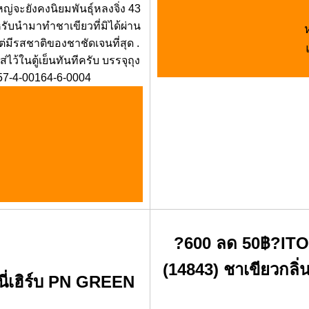
ญ่จะยังคงนิยมพันธุ์หลงจิ่ง 43
ับนำมาทำชาเขียวที่มิได้ผ่าน
ต่มีรสชาติของชาชัดเจนที่สุด .
่ไว้ในตู้เย็นทันทีครับ บรรจุถุง
57-4-00164-6-0004
?600 ลด 50฿?IT
(14843) ชาเขียวกลิ่
นนี่เฮิร์บ PN GREEN