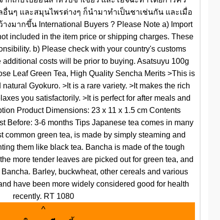
ียลอื่นๆ และสมุนไพรต่างๆ ก็นำมาทำเป็นชาเช่นกัน และเมื่อ
กว้างมากขึ้น International Buyers ? Please Note a) Import
not included in the item price or shipping charges. These
onsibility. b) Please check with your country's customs
 additional costs will be prior to buying. Asatsuyu 100g
se Leaf Green Tea, High Quality Sencha Merits >This is
natural Gyokuro. >It is a rare variety. >It makes the rich
axes you satisfactorily. >It is perfect for after meals and
ption Product Dimensions: 23 x 11 x 1.5 cm Contents
st Before: 3-6 months Tips Japanese tea comes in many
st common green tea, is made by simply steaming and
ting them like black tea. Bancha is made of the tough
r the more tender leaves are picked out for green tea, and
 Bancha. Barley, buckwheat, other cereals and various
 and have been more widely considered good for health
recently. RT 1080
^