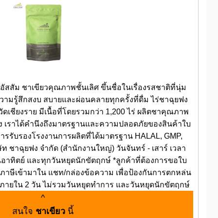
สสัม ชาเขียวคุณภาพชั้นเลิศ ขึ้นชื่อในเรื่องรสชาติที่นุ่ม
วามรู้สึกสงบ สบายและผ่อนคลายทุกครั้งที่ดื่ม ไร่ชาฉุยฟง
ดเชียงราย มีเนื้อที่โดยรวมกว่า 1,200 ไร่ ผลิตชาคุณภาพ
าผง เราได้คำนึงถึงมาตรฐานและความปลอดภัยของสินค้าใบ
การรับรองโรงงานการผลิตที่ได้มาตรฐาน HALAL, GMP,
ชาฉุยฟง จำกัด (สำนักงานใหญ่) วันจันทร์ - เสาร์ เวลา
นอาทิตย์ และทุกวันหยุดนักขัตฤกษ์ *ลูกค้าที่ต้องการขอใบ
ียภาษีเข้ามาใน แชท/กล่องข้อความ เพื่อป้องกันการตกหล่น
 ภายใน 2 วัน ไม่รวมวันหยุดทำการ และวันหยุดนักขัตฤกษ์
^
สนใจ
ชาเขียว
นี้