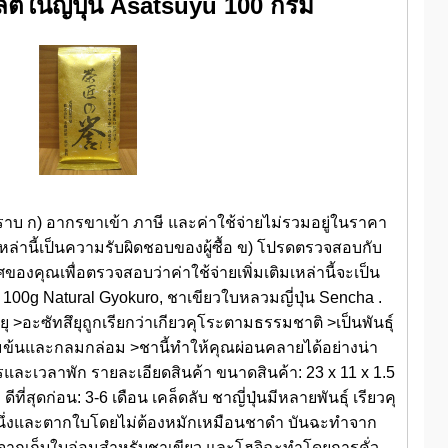
ิตในญี่ปุ่น Asatsuyu 100 กรัม
ราบ ก) อากรขาเข้า ภาษี และค่าใช้จ่ายไม่รวมอยู่ในราคา
ยเหล่านี้เป็นความรับผิดชอบของผู้ซื้อ ข) โปรดตรวจสอบกับ
คุณเพื่อตรวจสอบว่าค่าใช้จ่ายเพิ่มเติมเหล่านี้จะเป็น
u 100g Natural Gyokuro, ชาเขียวใบหลวมญี่ปุ่น Sencha .
 >อะซัทสึยุถูกเรียกว่าเกียวคุโระตามธรรมชาติ >เป็นพันธุ์
้มข้นและกลมกล่อม >ชานี้ทำให้คุณผ่อนคลายได้อย่างน่า
ะเวลาพัก รายละเอียดสินค้า ขนาดสินค้า: 23 x 11 x 1.5
ีที่สุดก่อน: 3-6 เดือน เคล็ดลับ ชาญี่ปุ่นมีหลายพันธุ์ เรียวคุ
รนึ่งและตากใบโดยไม่ต้องหมักเหมือนชาดำ บันฉะทำจาก
ลังจากเก็บใบอ่อนสำหรับชาเขียว และโฮจิฉะทำโดยการคั่ว