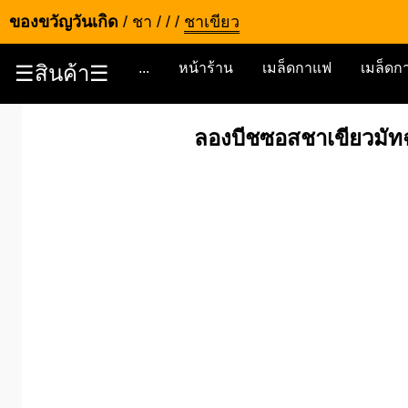
ของขวัญวันเกิด
/
ชา
/
/
/
ชาเขียว
...
หน้าร้าน
เมล็ดกาแฟ
เมล็ดกา
☰สินค้า☰
ลองบีชซอสชาเขียวมั