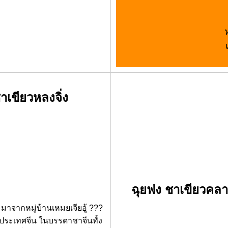
เขียวหลงจิ่ง
ฉุยฟง ชาเขียวคลา
ด มาจากหมู่บ้านเหมยเจียอู้ ???
ง ประเทศจีน ในบรรดาชาจีนทั้ง