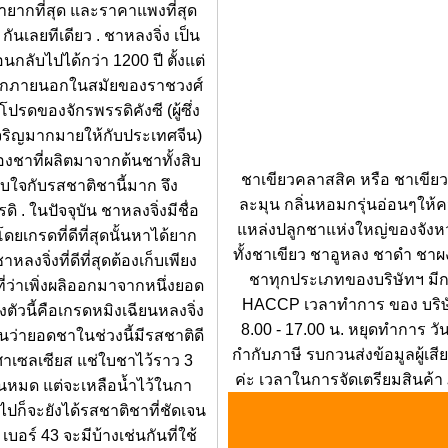
 หายากที่สุด และราคาแพงที่สุด
ันเลยทีเดียว . ชาหลงจิ่ง เป็น
นกลับไปได้กว่า 1200 ปี ตั้งแต่
จจากภายนอกในสมัยของราชวงศ์
ปรดของจักรพรรดิคังซี (ผู้ซึ่ง
เจริญมากมายให้กับประเทศจีน)
องชาที่ผลิตมาจากต้นชาทั้งสิบ
ชาเขียวคลาสสิค หรือ ชาเขียวอั
ทับใจกับรสชาติชานี้มาก จึง
ละมุน กลิ่นหอมกรุ่นอ่อนๆให้ค
. ในปัจจุบัน ชาหลงจิ่งมีชื่อ
แหล่งปลูกชาแห่งใหญ่ของจังหวั
ยเกรดที่ดีที่สุดนั้นหาได้ยาก
ทั้งชาเขียว ชาอูหลง ชาดำ ช
จิ่งที่ดีที่สุดต้องเก็บเพียง
ชาทุกประเภทของบริษัทฯ มี
ี่ว่าเพิ่งผลิออกมาจากหนึ่งยอด
HACCP เวลาทำการ ของ บริษัท 
่งตัวนี้คือเกรดหมิงเฉียนหลงจิ่ง
8.00 - 17.00 น. หยุดทำการ วั
กันว่ายอดชาในช่วงนี้มีรสชาติดี
กำกับภาษี รบกวนส่งข้อมูลผู้เส
งศาเซลเซียส แช่ใบชาไว้ราว 3
ค่ะ เวลาในการจัดเตรียมสินค้า
จนหมด แต่จะเหลือน้ำไว้ในกา
อไปก็จะยังได้รสชาติชาที่ชัดเจน
บอร์ 43 จะมีบ้างเช่นกันที่ใช้