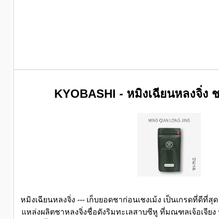
KYOBASHI - หมิงเฉียนหลงจิ่ง ชา
หมิงเฉียนหลงจิ่ง --- เก็บยอดชาก่อนเชงเม้ง เป็นเกรดที่ดีที่สุ
แหล่งผลิตชาหลงจิ่งชื่อดังริมทะเลสาบซีหู ที่มณฑลเจ้อเจีย