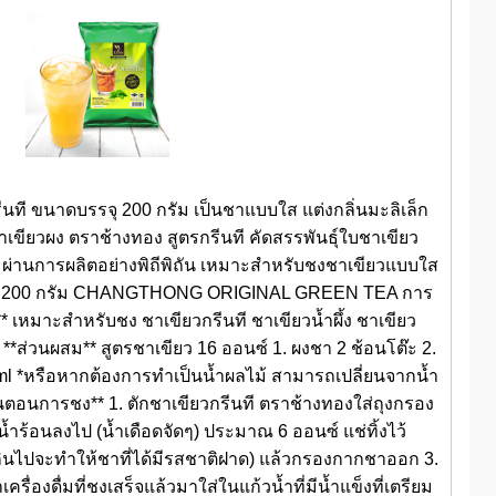
นที ขนาดบรรจุ 200 กรัม เป็นชาแบบใส แต่งกลิ่นมะลิเล็ก
ียวผง ตราช้างทอง สูตรกรีนที คัดสรรพันธุ์ใบชาเขียว
ผ่านการผลิตอย่างพิถีพิถัน เหมาะสำหรับชงชาเขียวแบบใส
ุ 200 กรัม CHANGTHONG ORIGINAL GREEN TEA การ
 เหมาะสำหรับชง ชาเขียวกรีนที ชาเขียวน้ำผึ้ง ชาเขียว
**ส่วนผสม** สูตรชาเขียว 16 ออนซ์ 1. ผงชา 2 ช้อนโต๊ะ 2.
20 ml *หรือหากต้องการทำเป็นน้ำผลไม้ สามารถเปลี่ยนจากน้ำ
ขั้นตอนการชง** 1. ตักชาเขียวกรีนที ตราช้างทองใส่ถุงกรอง
้ำร้อนลงไป (น้ำเดือดจัดๆ) ประมาณ 6 ออนซ์ แช่ทิ้งไว้
เกินไปจะทำให้ชาที่ได้มีรสชาติฝาด) แล้วกรองกากชาออก 3.
ครื่องดื่มที่ชงเสร็จแล้วมาใส่ในแก้วน้ำที่มีน้ำแข็งที่เตรียม