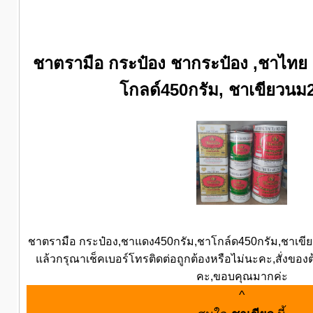
ชาตรามือ กระป๋อง ชากระป๋อง ,ชาไทย
โกลด์450กรัม, ชาเขียวนม
ชาตรามือ กระป๋อง,ชาแดง450กรัม,ชาโกล์ด450กรัม,ชาเขีย
แล้วกรุณาเช็คเบอร์โทรติดต่อถูกต้องหรือไม่นะคะ,สั่งของ
คะ,ขอบคุณมากค่ะ
^