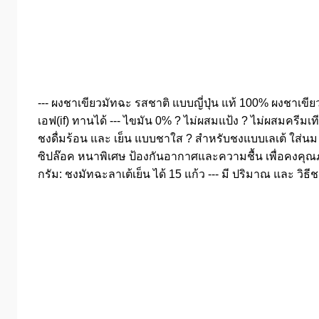
--- ผงชาเขียวมัทฉะ รสชาติ แบบญี่ปุ่น แท้ 100% ผงชาเขี
เอฟ(if) ทานได้ --- ไขมัน 0% ? ไม่ผสมแป้ง ? ไม่ผสมครีมเ
ชงดื่มร้อน และ เย็น แบบชาใส ? สำหรับชงแบบเลเต้ ใส่นม 
ซิปล๊อค หนาพิเศษ ป้องกันอากาศและความชื้น เพื่อคงคุณภาพ
กรัม: ชงมัทฉะลาเต้เย็น ได้ 15 แก้ว --- มี ปริมาณ และ วิธี