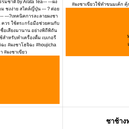
ธรรมชาติ by Arata Tea--- ---ผง
#ผงชาเขียวใช้ทำขนมเค้ก คุ้
งง่าย สไตล์ญี่ปุ่น --- ? ต่อย
น --- ---?เทคนิคการละลายผงชา
้น ควร ใช้ตระกร้อมือช่วยคนกับ
ชื่อเสียงมานาน อย่างพิถีพิถัน
้สำหรับทำเครื่องดื่ม เบเกอรี
จิฉะ #ผงชาโฮจิฉะ #houjicha
ชา #ผงชาเขียว
ชาช้างท