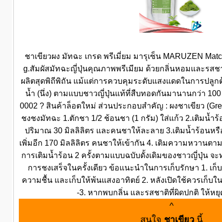
ชาเขียวผง มัทฉะ เกรด พรีเมี่ยม มารุเซ็น MARUZEN Mat
g.สัมผัสมัทฉะญี่ปุ่นคุณภาพพรีเมียม ด้วยกลิ่นหอมและรสชา
ผลิตสุดพิถีพิถัน แม้แต่การควบคุมระดับแสงแดดในการปล
น้ำ (นึ่ง) ตามแบบชาวญี่ปุ่นแท้ที่สืบทอดกันมานานกว่า 100 
0002 ? สินค้าล็อตใหม่ ส่วนประกอบสำคัญ : ผงชาเขียว (Gr
ชงชงมัทฉะ 1.ตักชา 1/2 ช้อนชา (1 กรัม) ใส่แก้ว 2.เติมนํ้า
ปริมาณ 30 มิลลิลิตร และคนชาให้ละลาย 3.เติมนํ้าร้อนหรือเค
เพิ่มอีก 170 มิลลิลิตร คนชาให้เข้ากัน 4. เติมความหวานตา
การเติมน้ำร้อน 2 ครั้งตามแบบฉบับดั้งเดิมของชาวญี่ปุ่น จะ
การชงเสร็จในครั้งเดียว ข้อแนะนำในการเก็บรักษา 1. เก็บ
ความชื้น และเก็บให้พ้นแสงอาทิตย์ 2. หลังเปิดใช้ควรเก็บใ
-3. หากพบกลิ่น และรสชาติที่ผิดปกติ ให้หย
^
สนใจ
ชาเขียว
นี้