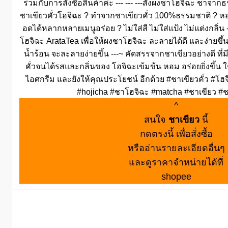
ร่วมกับการสั่งซื้อสินค้าค่ะ --- --- ---สั่งผงชาโฮจิฉะ ชาจาก
ชาเขียวคั่วโฮจิฉะ ? ทำจากชาเขียวคั่ว 100%ธรรมชาติ ? หอม ช
อดได้หลากหลายเมนูอร่อย ? ไม่ใส่สี ไม่ใส่แป้ง ไม่แต่งกลิ่
โฮจิฉะ ArataTea เพื่อให้ผงชาโฮจิฉะ ละลายได้ดี และง่ายขึ
น้ำร้อน จะละลายง่ายขึ้น ---~ คัดสรรจากชาเขียวอย่างดี ที่มี
คั่วจนได้รสและกลิ่นของ โฮจิฉะเข้มข้น หอม อร่อยยิ่งขึ้น ใช
ไอศกรีม และยังให้คุณประโยชน์ อีกด้วย #ชาเขียวคั่ว #โฮ
#hojicha #ชาโฮจิฉะ #matcha #ชาเขียว #
^
สนใจ
ชาเขียว
นี้
กดตรงนี้ เพื่อสั่งซื้อ
หรืออ่านรายละเอียดอื่นๆ
และดูราคาจำหน่ายได้ที่
shopee