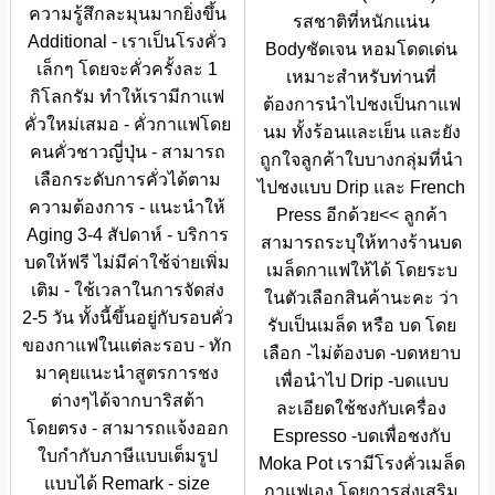
ความรู้สึกละมุนมากยิ่งขึ้น
รสชาติที่หนักเเน่น
Additional - เราเป็นโรงคั่ว
Bodyชัดเจน หอมโดดเด่น
เล็กๆ โดยจะคั่วครั้งละ 1
เหมาะสำหรับท่านที่
กิโลกรัม ทำให้เรามีกาแฟ
ต้องการนำไปชงเป็นกาแฟ
คั่วใหม่เสมอ - คั่วกาแฟโดย
นม ทั้งร้อนและเย็น และยัง
คนคั่วชาวญี่ปุ่น - สามารถ
ถูกใจลูกค้าใบบางกลุ่มที่นำ
เลือกระดับการคั่วได้ตาม
ไปชงแบบ Drip และ French
ความต้องการ - แนะนำให้
Press อีกด้วย<< ลูกค้า
Aging 3-4 สัปดาห์ - บริการ
สามารถระบุให้ทางร้านบด
บดให้ฟรี ไม่มีค่าใช้จ่ายเพิ่ม
เมล็ดกาแฟให้ได้ โดยระบ
เติม - ใช้เวลาในการจัดส่ง
ในตัวเลือกสินค้านะคะ ว่า
2-5 วัน ทั้งนี้ขึ้นอยู่กับรอบคั่ว
รับเป็นเมล็ด หรือ บด โดย
ของกาแฟในแต่ละรอบ - ทัก
เลือก -ไม่ต้องบด -บดหยาบ
มาคุยแนะนำสูตรการชง
เพื่อนำไป Drip -บดแบบ
ต่างๆได้จากบาริสต้า
ละเอียดใช้ชงกับเครื่อง
โดยตรง - สามารถแจ้งออก
Espresso -บดเพื่อชงกับ
ใบกำกับภาษีแบบเต็มรูป
Moka Pot เรามีโรงคั่วเมล็ด
แบบได้ Remark - size
กาแฟเอง โดยการส่งเสริม