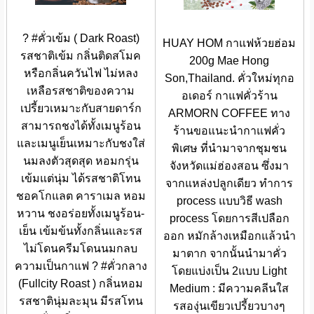
? #คั่วเข้ม ( Dark Roast)
HUAY HOM กาแฟห้วยฮ่อม
รสชาติเข้ม กลิ่นติดสโมค
200g Mae Hong
หรือกลิ่นควันไฟ ไม่หลง
Son,Thailand. คั่วใหม่ทุกอ
เหลือรสชาติของความ
อเดอร์ กาแฟคั่วร้าน
เปรี้ยวเหมาะกับสายดาร์ก
ARMORN COFFEE ทาง
สามารถชงได้ทั้งเมนูร้อน
ร้านขอแนะนำกาแฟคั่ว
และเมนูเย็นเหมาะกับชงใส่
พิเศษ ที่นำมาจากชุมชน
นมลงตัวสุดสุด หอมกรุ่น
จังหวัดแม่ฮ่องสอน ซึ่งมา
เข้มแต่นุ่ม ได้รสชาติโทน
จากแหล่งปลูกเดียว ทำการ
ชอคโกแลต คาราเมล หอม
process แบบวิธี wash
หวาน ชงอร่อยทั้งเมนูร้อน-
process โดยการสีเปลือก
เย็น เข้มข้นทั้งกลิ่นและรส
ออก หมักล้างเหมือกแล้วนำ
ไม่โดนครีมโดนนมกลบ
มาตาก จากนั้นนำมาคั่ว
ความเป็นกาแฟ ? #คั่วกลาง
โดยแบ่งเป็น 2แบบ Light
(Fullcity Roast ) กลิ่นหอม
Medium : มีความคลีนใส
รสชาตินุ่มละมุน มีรสโทน
รสองุ่นเขียวเปรี้ยวบางๆ