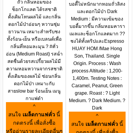
ถั่ว กลิ่นหอมของ
บอดี้ไม่หนักมากหอมถั่วลิสง
ช็อกโกแลต ได้รสชาติ
และดอกไม้ป่า Dark
ดั้งเดิมโทนผลไม้ และกลิ่น
Medium : มีความเข้มของ
ดอกไม้ป่าอ่อนๆ หวานชุ่ม
บอดี้มากขึ้น กลิ่มหอมคารา
ยาวนาน เหมาะสำหรับชง
เมลและช็อกโกแลตมาก ??
ทั้งร้อน-เย็น หรือเบลนด์เพื่อ
ชงได้ทั้งดริปและEspresso
กลิ่นที่หอมละมุน ? #คั่ว
HUAY HOM /Mae Hong
อ่อน (Medium Roast) รสฉ่ำ
Son, Thailand. Single
สดชื่นด้วยรสเปรี้ยวผลไม้มี
Origin. Process : Wash
ความหอมหวานจากรสชาติ
process Altitude : 1,200-
ดั้งเดิมของผลไม้ ซ่อนกลิ่น
1,400m. Testing Notes :
ดอกไม้ป่า เหมาะกับ
Caramel, Peanut, Green
สายslow bar ร้อนเย็น เมนู
grape. Roast : ? Light
กาแฟดำ
Medium. ? Dark Medium. ?
^
Dark
สนใจ
เมล็ดกาแฟคั่ว
นี้
^
กดตรงนี้ เพื่อสั่งซื้อ
สนใจ
เมล็ดกาแฟคั่ว
นี้
หรืออ่านรายละเอียดอื่นๆ
กดตรงนี้ เพื่อสั่งซื้อ