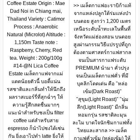
Coffee Estate Origin : Mae
>> เมล็ดกาแฟอะราบิก้าแท้
Dad Noi in Chiang mai,
จากแหล่งปลูกใต้ร่มเเห่งป่า
Thailand Variety : Catimor
บนดอย สูงกว่า 1,200 เมตร
Process : Anaerobic
เหนือระดับน้ำทะเลในพื้นที่
Natural (Microlot) Altitude :
จังหวัดแม่ฮ่องสอน บนดอย
1,150m Taste note :
สูงผ่านกรรมวิธีแปรรูปที่ถูก
Raspberry, Cherry, Red
ต้องตามศาสตร์กาแฟสากล
tea. Weight : 200g/100g
จนเป็นสารกาแฟระดับ
#14-@N Lica Coffee
PREMIUM นำมา คั่วปรุง
Estate เมล็ดกาแฟจากแม่
จนเป็นเมล็ดกาแฟคั่ว ที่มี
แดดน้อยตัวนี้ บอดี้แน่น
บุคลิกโดดเด่น คือ "หล่อ
รสชาติและกลิ่นทำให้นึกถึง
เข้ม(Dark Roast)"
ผลราสเบอร์รี่ที่สุกฉ่ำๆ ให้
"สุขุม(Light Roast)" "นุ่ม
ความรู้สึกสดชื่นมากๆ
ลึก(Light Roast)" มีกลิ่น
แนะนำสำหรับชงเป็น filter
หอมกรุ่น รสชาติละมุน
coffee แต่สำหรับสาย
ละไม บาดใจนักชิมกาแฟทั้ง
espresso ก็นำไปชงได้เช่น
ไทยและสากล >> เมล็ด
กัน ยิ่งเอาไปทำ latte ยิ่งให้
กาแฟคั่วเข้ม (หล่อเข้ม) ให้