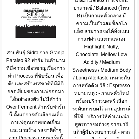
Brazil Santos กาแฟโทน
บาลานซ์ / Balanced (โทน
B) เป็นกาแฟคั่วกลาง มี
ความเป็นถั่วผสมช็อกโก
แล็ต สามารถชงได้ทั้งแบบ
กาแฟดำ และกาแฟนม
Highlight: Nutty,
สายพันธุ์ Sidra จาก Granja
Chocolate, Mellow Low
Paraiso 92 ฟาร์มในตำนาน
Acidity / Medium
ที่มีความเชี่ยวชาญเรื่องการ
Sweetness / Medium Body
ทำ Process ที่ซับซ้อน เพื่อ
/ Long Aftertaste เหมาะกับ
ดึง และสร้างรสชาติที่มีมิติ
การสกัดด้วยวิธี : Espresso
ยอดเยี่ยมของกาแฟออกมา
หมายเหตุ : - กาแฟคั่วใหม่
ได้อย่างลงตัว ไม่มีคำว่า
พร้อมบริการบดฟรี เลือก
Over Ferment สำหรับฟาร์ม
ระดับการบดได้ตามอุปกรณ์
นี้ ตั้งแต่การคัดเลือกเมล็ด
ที่ใช้ - บริการให้คำแนะนำ
กาแฟคุณภาพยอดเยี่ยม
สูตรการชงต่างๆ จากบาริ
และมาสร้าง รสชาติล้ำๆ
สต้าผู้มีประสบการณ์ - หาก
จาก Process แบบฟาร์มนี้