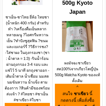
500g Kyoto
Japan
ชาเย็น-ชาไทย ยี่ห้อ ไทยชา
(น้ำหนัก 400 กรัม) สำหรับ
ทำ ?เครื่องดื่มเย็นหลาก
หลายเมนู ?ไอศกรีมหวาน
เย็น ?ทำบิงซูสุดฟิน ?ขนม
และเบเกอร์รี่ ?วิธีการชง?
-ใส่ชาผง ในถุงกรองชา (ชา
: น้ำตาล = 1:3) -รินน้ำร้อน
ผงมัจฉะชาเขียว
ผ่านถุงกรอง 3-4 รอบ และ
สด100%จากเกียวโตญี่ปุ่น
แช่ไว้ 5 นาที ยกถุงชาออก -
500g Matcha Kyoto ของแท้
เติมน้ำตาล น้ำเชื่อม นมสด
ดั้งเดิม
นมข้นหวาน น้ำแข็ง ตาม
^
ต้องการ ?สินค้ามีของพร้อม
สนใจ
ชาเขียว
นี้
ส่งงจ้า ? #ไทยชา #ชาเย็น
#ชาเขียว #ใบชา
กดตรงนี้ เพื่อสั่งซื้อ