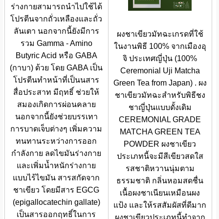
ร่างกายสามารถนำไปใช้ได้
โปรตีนจากถั่วเหลืองและถั่ว
ลันเตา นอกจากนี้ยังมีการ
ผงชาเขียวมัทฉะเกรดที่ใช้
รวม Gamma - Amino
ในงานพิธี 100% จากเมืองอุ
Butyric Acid หรือ GABA
จิ ประเทศญี่ปุ่น (100%
(กาบา) ด้วย โดย GABA เป็น
Ceremonial Uji Matcha
โปรตีนทำหน้าที่เป็นนสาร
Green Tea from Japan) . ผง
สื่อประสาท มีฤทธิ์ ช่วยให้
ชาเขียวมัทฉะสำหรับพิธีชง
สมองเกิดการผ่อนคลาย
ชาญี่ปุ่นแบบดั้งเดิม
นอกจากนี้ยังช่วยบรรเทา
CEREMONIAL GRADE
การบาดเจ็บต่างๆ เพิ่มความ
MATCHA GREEN TEA
ทนทานระหว่างการออก
POWDER ผงชาเขียว
กำลังกาย ลดไขมันร่างกาย
ประเภทนี้จะมีสีเขียวสดใส
และเพิ่มน้ำหนักร่างกาย
รสชาติหวานนุ่มตาม
แบบไร้ไขมัน สารสกัดจาก
ธรรมชาติ กลิ่นหอมสดชื่น
ชาเขียว โดยมีสาร EGCG
เนื้อผงชาเนียนเหมือนผง
(epigallocatechin gallate)
แป้ง และให้รสสัมผัสที่ดีมาก
เป็นสารออกฤทธิ์ในการ
ผงชาเขียวประเภทนี้ทำจาก