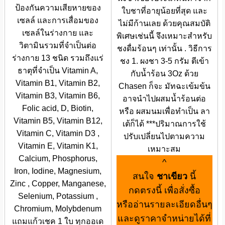
ป้องกันความเสียหายของ
ใบชาที่อายุน้อยที่สุด และ
เซลล์ และการเสื่อมของ
ไม่มีก้านเลย ด้วยคุณสมบัติ
เซลล์ในร่างกาย และ
พิเศษเช่นนี้ จึงเหมาะสำหรับ
วิตามินรวมที่จำเป็นต่อ
ชงดื่มร้อนๆ เท่านั้น . วิธีการ
ร่างกาย 13 ชนิด รวมถึงแร่
ชง 1. ผงชา 3-5 กรัม ตีเข้า
ธาตุที่จำเป็น Vitamin A,
กับน้ำร้อน 3Oz ด้วย
Vitamin B1, Vitamin B2,
Chasen ก็จะ มัทฉะเข้มข้น
Vitamin B3, Vitamin B6,
อาจนำไปผสมน้ำร้อนต่อ
Folic acid, D, Biotin,
หรือ ผสมนมเพื่อทำเป็น ลา
Vitamin B5, Vitamin B12,
เต้ก็ได้ ***ปริมาณการใช้
Vitamin C, Vitamin D3 ,
ปรับเปลี่ยนไปตามความ
Vitamin E, Vitamin K1,
เหมาะสม
Calcium, Phosphorus,
^
Iron, Iodine, Magnesium,
สนใจ
ชาเขียว
นี้
Zinc , Copper, Manganese,
กดตรงนี้ เพื่อสั่งซื้อ
Selenium, Potassium ,
หรืออ่านรายละเอียดอื่นๆ
Chromium, Molybdenum
และดูราคาจำหน่ายได้ที่
แถมแก้วเชค 1 ใบ ทุกออเด