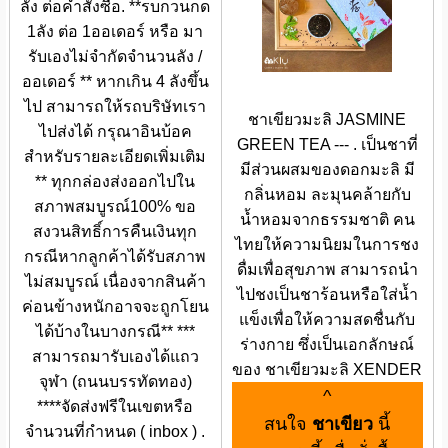
ลัง ต่อคำสั่งซื้อ. **รบกวนกด
1ลัง ต่อ 1ออเดอร์ หรือ มา
รับเองไม่จำกัดจำนวนลัง /
ออเดอร์ ** หากเกิน 4 ลังขึ้น
ไป สามารถให้รถบริษัทเรา
ชาเขียวมะลิ JASMINE
ไปส่งได้ กรุณาอินบ้อค
GREEN TEA --- . เป็นชาที่
สำหรับรายละเอียดเพิ่มเติม
มีส่วนผสมของดอกมะลิ มี
** ทุกกล่องส่งออกไปใน
กลิ่นหอม ละมุนคล้ายกับ
สภาพสมบูรณ์100% ขอ
น้ำหอมจากธรรมชาติ คน
สงวนสิทธิ์การคืนเงินทุก
ไทยให้ความนิยมในการชง
กรณีหากลูกค้าได้รับสภาพ
ดื่มเพื่อสุขภาพ สามารถนำ
ไม่สมบูรณ์ เนื่องจากสินค้า
ไปชงเป็นชาร้อนหรือใส่น้ำ
ค่อนข้างหนักอาจจะถูกโยน
แข็งเพื่อให้ความสดชื่นกับ
ได้บ้างในบางกรณี** ***
ร่างกาย ซึ่งเป็นเอกลักษณ์
สามารถมารับเองได้แถว
ของ ชาเขียวมะลิ XENDER
จุฬา (ถนนบรรทัดทอง)
^
****จัดส่งฟรีในเขตหรือ
สนใจ
ชาเขียว
นี้
จำนวนที่กำหนด ( inbox ) .