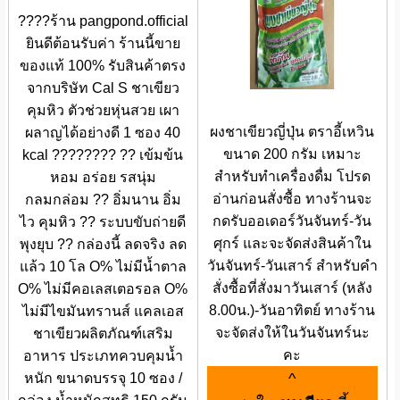
????ร้าน pangpond.official
ยินดีต้อนรับค่า ร้านนี้ขาย
ของแท้ 100% รับสินค้าตรง
จากบริษัท Cal S ชาเขียว
คุมหิว ตัวช่วยหุ่นสวย เผา
ผงชาเขียวญี่ปุ่น ตราอี้เหวิน
ผลาญได้อย่างดี 1 ซอง 40
ขนาด 200 กรัม เหมาะ
kcal ???????? ?? เข้มข้น
สำหรับทำเครื่องดื่ม โปรด
หอม อร่อย รสนุ่ม
อ่านก่อนสั่งซื้อ ทางร้านจะ
กลมกล่อม ?? อิ่มนาน อิ่ม
กดรับออเดอร์วันจันทร์-วัน
ไว คุมหิว ?? ระบบขับถ่ายดี
ศุกร์ และจะจัดส่งสินค้าใน
พุงยุบ ?? กล่องนี้ ลดจริง ลด
วันจันทร์-วันเสาร์ สำหรับคำ
แล้ว 10 โล O% ไม่มีน้ำตาล
สั่งซื้อที่สั่งมาวันเสาร์ (หลัง
O% ไม่มีคอเลสเตอรอล O%
8.00น.)-วันอาทิตย์ ทางร้าน
ไม่มีไขมันทรานส์ แคลเอส
จะจัดส่งให้ในวันจันทร์นะ
ชาเขียวผลิตภัณฑ์เสริม
คะ
อาหาร ประเภทควบคุมน้ำ
^
หนัก ขนาดบรรจุ 10 ซอง /