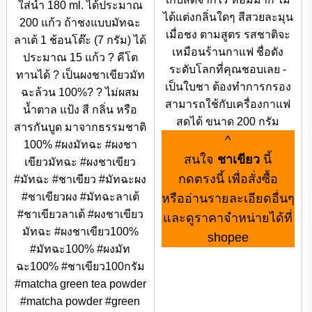
ใส่น้ำ 180 ml. ได้ประมาณ
ได้แต่งกลิ่นใดๆ สีสวยละมุน
200 แก้ว ถ้าชงแบบมัทฉะ
เมื่อชง ตามสูตร รสชาติจะ
ลาเต้ 1 ช้อนโต๊ะ (7 กรัม) ได้
เหมือนร้านกาแฟ ชื่อดัง
ประมาณ 15 แก้ว ? คีโต
ระดับโลกที่คุณชอบเลย -
ทานได้ ? เป็นผงชาเขียวมัท
เป็นใบชา ต้องทำการกรอง
ฉะล้วน 100%? ? ไม่ผสม
สามารถใช้กับเครื่องกาแฟ
น้ำตาล แป้ง สี กลิ่น หรือ
สดได้ ขนาด 200 กรัม
สารกันบูด มาจากธรรมชาติ
^
100% #ผงมัทฉะ #ผงชา
สนใจ
ชาเขียว
นี้
เขียวมัทฉะ #ผงชาเขียว
กดตรงนี้ เพื่อสั่งซื้อ
#มัทฉะ #ชาเขียว #มัทฉะผง
#ชาเขียวผง #มัทฉะลาเต้
หรืออ่านรายละเอียดอื่นๆ
#ชาเขียวลาเต้ #ผงชาเขียว
และดูราคาจำหน่ายได้ที่
มัทฉะ #ผงชาเขียว100%
shopee
#มัทฉะ100% #ผงมัท
ฉะ100% #ชาเขียว100กรัม
#matcha green tea powder
#matcha powder #green