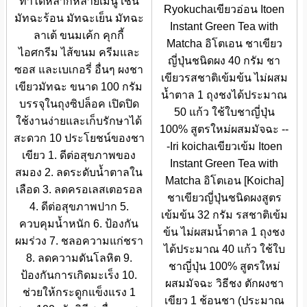
ทำได้หลากหลายเมนู เช่น
Ryokuchaเขียวอ่อน Itoen
มัทฉะร้อน มัทฉะเย็น มัทฉะ
Instant Green Tea with
ลาเต้ ขนมเค้ก คุกกี้
Matcha อิโตเอน ชาเขียว
ไอศกรีม ไส้ขนม ครีมและ
ญี่ปุ่นชนิดผง 40 กรัม ชา
ซอส และเบเกอรี่ อื่นๆ ผงชา
เขียวรสชาติเข้มข้น ไม่ผสม
เขียวมัทฉะ ขนาด 100 กรัม
น้ำตาล 1 ถุงชงได้ประมาณ
บรรจุในถุงซิปล็อค เปิดปิด
50 แก้ว ใช้ใบชาญี่ปุ่น
ใช้งานง่ายและเก็บรักษาได้
100% สูตรใหม่ผสมมัจฉะ --
สะดวก 10 ประโยชน์ของชา
-Iri koichaเขียวเข้ม Itoen
เขียว 1. ดีต่อสุขภาพของ
Instant Green Tea with
สมอง 2. ลดระดับน้ำตาลใน
Matcha อิโตเอน [Koicha]
เลือด 3. ลดครอเลสเตอรอล
ชาเขียวญี่ปุ่นชนิดผงสูตร
4. ดีต่อสุขภาพปาก 5.
เข้มข้น 32 กรัม รสชาติเข้ม
ควบคุมน้ำหนัก 6. ป้องกัน
ข้น ไม่ผสมน้ำตาล 1 ถุงชง
ผมร่วง 7. ชลอความแก่ชรา
ได้ประมาณ 40 แก้ว ใช้ใบ
8. ลดความดันโลหิต 9.
ชาญี่ปุ่น 100% สูตรใหม่
ป้องกันการเกิดมะเร็ง 10.
ผสมมัจฉะ วิธีชง ตักผงชา
ช่วยให้กระดูกแข็งแรง 1
เขียว 1 ช้อนชา (ประมาณ