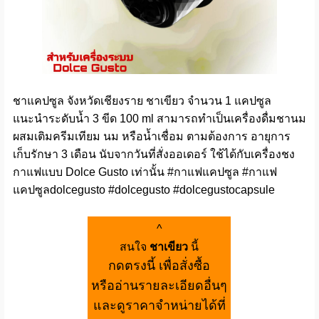
ชาแคปซูล จังหวัดเชียงราย ชาเขียว จำนวน 1 แคปซูล
แนะนำระดับน้ำ 3 ขีด 100 ml สามารถทำเป็นเครื่องดื่มชานม
ผสมเติมครีมเทียม นม หรือน้ำเชื่อม ตามต้องการ อายุการ
เก็บรักษา 3 เดือน นับจากวันที่สั่งออเดอร์ ใช้ได้กับเครื่องชง
กาแฟแบบ Dolce Gusto เท่านั้น #กาแฟแคปซูล #กาแฟ
แคปซูลdolcegusto #dolcegusto #dolcegustocapsule
^
สนใจ
ชาเขียว
นี้
กดตรงนี้ เพื่อสั่งซื้อ
หรืออ่านรายละเอียดอื่นๆ
และดูราคาจำหน่ายได้ที่