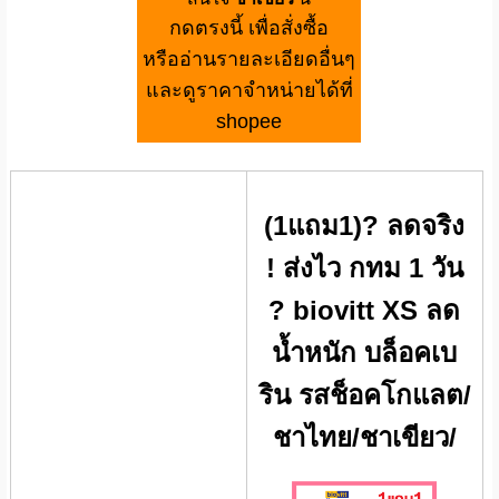
กดตรงนี้ เพื่อสั่งซื้อ
หรืออ่านรายละเอียดอื่นๆ
และดูราคาจำหน่ายได้ที่
shopee
(1แถม1)? ลดจริง
! ส่งไว กทม 1 วัน
? biovitt XS ลด
น้ำหนัก บล็อคเบ
ริน รสช็อคโกแลต/
ชาไทย/ชาเขียว/