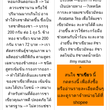
ประเทศ ---มีบริการ #เก็บ
หอมกลิ่นดอกมะลิ --> ไม่
เงินปลายทาง ---?เทคนิค
ควรแช่ชานาน หรือใช้
การละลายผงชาเขียวมัทฉะ
ปริมาณมากเกินไป อาจ
Aratama Tea เพื่อให้ผงชา
ทำให้รสชาติฝาดขึ้น ซื่งเป็น
เขียวมัทฉะ ละลายได้ดี และ
รสชาติของชา --> บรรจุ
ง่ายขึ้น ควรใช้ตระกร้อมือ
200 กรัม ต่อ 1 ถุง 5. ช้าง
ช่วยคนกับน้ำร้อน จะละลาย
ทอง ชาเขียว ขนาด 200
ง่ายขึ้น #ชาเขียวผง #ชา
กรัม ราคา 72 บาท --> เรา
เขียว #ชาเขียวมัทฉะ #ชา
คัดสรรพันธุ์ชาคุณภาพ มา
ลดไขมัน #ชาลดน้ำหนัก
ผลิตอย่างพิถีพิถัน ตามสูตร
#my matcha
เฉพาะของช้างทอง --> ชนิด
^
สูตรเข้มข้น กรองกากออก -
สนใจ
ชาเขียว
นี้
-> ทำให้ได้กลิ่นและรสชาติ
ของชาเขียวที่หอม เข้มข้น
กดตรงนี้ เพื่อสั่งซื้อ
และได้ประโยชน์ --> เหมาะ
หรืออ่านรายละเอียดอื่นๆ
สำหรับท่านที่ต้องการชา
และดูราคาจำหน่ายได้ที่
เขียวคุณภาพดี ปลอดภัย ได้
shopee
มาตรฐาน --> ไม่ควรแช่ชา