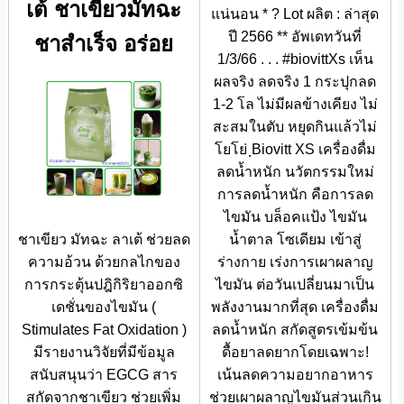
เต้ ชาเขียวมัทฉะ
แน่นอน * ? Lot ผลิต : ล่าสุด
ปี 2566 ** อัพเดทวันที่
ชาสำเร็จ อร่อย
1/3/66 . . . #biovittXs เห็น
ผลจริง ลดจริง 1 กระปุกลด
1-2 โล ไม่มีผลข้างเคียง ไม่
สะสมในตับ หยุดกินแล้วไม่
โยโย่ ฺBiovitt XS เครื่องดื่ม
ลดน้ำหนัก นวัตกรรมใหม่
การลดน้ำหนัก คือการลด
ไขมัน บล็อคแป้ง ไขมัน
ชาเขียว มัทฉะ ลาเต้ ช่วยลด
น้ำตาล โซเดียม เข้าสู่
ความอ้วน ด้วยกลไกของ
ร่างกาย เร่งการเผาผลาญ
การกระตุ้นปฎิกิริยาออกซิ
ไขมัน ต่อวันเปลี่ยนมาเป็น
เดชั่นของไขมัน (
พลังงานมากที่สุด เครื่องดื่ม
Stimulates Fat Oxidation )
ลดน้ำหนัก สกัดสูตรเข้มข้น
มีรายงานวิจัยที่มีข้อมูล
ดื้อยาลดยากโดยเฉพาะ!
สนับสนุนว่า EGCG สาร
เน้นลดความอยากอาหาร
สกัดจากชาเขียว ช่วยเพิ่ม
ช่วยเผาผลาญไขมันส่วนเกิน