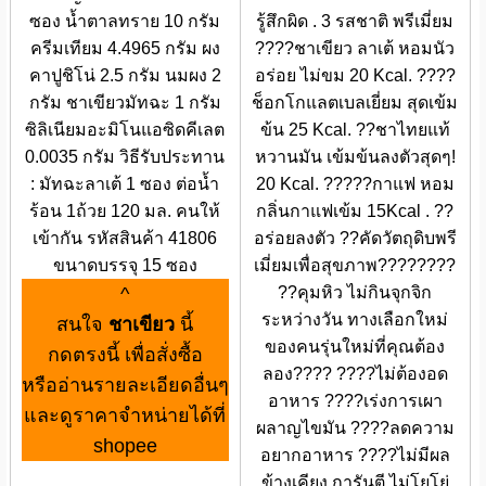
ซอง น้ำตาลทราย 10 กรัม
รู้สึกผิด . 3 รสชาติ พรีเมี่ยม
ครีมเทียม 4.4965 กรัม ผง
????ชาเขียว ลาเต้ หอมนัว
คาปูชิโน่ 2.5 กรัม นมผง 2
อร่อย ไม่ขม 20 Kcal. ????
กรัม ชาเขียวมัทฉะ 1 กรัม
ช็อกโกแลตเบลเยี่ยม สุดเข้ม
ซิลิเนียมอะมิโนแอซิดคีเลต
ข้น 25 Kcal. ??ชาไทยแท้
0.0035 กรัม วิธีรับประทาน
หวานมัน เข้มข้นลงตัวสุดๆ!
: มัทฉะลาเต้ 1 ซอง ต่อน้ำ
20 Kcal. ?????กาแฟ หอม
ร้อน 1ถ้วย 120 มล. คนให้
กลิ่นกาแฟเข้ม 15Kcal . ??
เข้ากัน รหัสสินค้า 41806
อร่อยลงตัว ??คัดวัตถุดิบพรี
ขนาดบรรจุ 15 ซอง
เมี่ยมเพื่อสุขภาพ????????
^
??คุมหิว ไม่กินจุกจิก
ระหว่างวัน ทางเลือกใหม่
สนใจ
ชาเขียว
นี้
ของคนรุ่นใหม่ที่คุณต้อง
กดตรงนี้ เพื่อสั่งซื้อ
ลอง???? ????ไม่ต้องอด
หรืออ่านรายละเอียดอื่นๆ
อาหาร ????เร่งการเผา
และดูราคาจำหน่ายได้ที่
ผลาญไขมัน ????ลดความ
shopee
อยากอาหาร ????ไม่มีผล
ข้างเคียง การันตี ไม่โยโย่