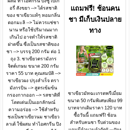
ผสม ทำไอศกรีน ปิงซู เบเก
แถมฟรี! ช้อนคน
อรี่ สังขยา --> ได้รสชาติ
ของ ชาเขียวแท้ๆ หอมกลิ่น
ชา มีเก็บเงินปลาย
ดอกมะลิ --> ไม่ควรแช่ชา
ทาง
นาน หรือใช้ปริมาณมาก
เกินไป อาจทำให้รสชาติ
ฝาดขึ้น ซื่งเป็นรสชาติของ
ชา --> บรรจุ 200 กรัม ต่อ 1
ถุง 3. ชาเขียวตรามังกร
จิตต์เกษม ขนาด 200 กรัม
ราคา 55 บาท คุณสมบัติ -->
ชาเขียวผง ปรุงสำเร็จ ตรา
มังกรบิน --> สูตรเข้มข้น
ชาเขียวมัทฉะเกรดพรีเมี่ยม
กรองกากออก --> รสชาติที่
ขนาด 50 กรัมพิเศษเพียง 99
โดดเด่นเป็นเอกลักษณ์
บาทจากเดิมราคา 120 บาท
ความอร่อย --> ใช้สำหรับ
ซื้อวันนี้ แถมฟรี! ช้อน
ชงเป็นชาเขียวนม ชาเขียว
สำหรับคนชา รีบด่วนของ
ลาเต้ ใช้ผสม ทำไอศกรีน ปิง
แถมมีจำนวนจำกัด!! ---#ผง