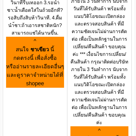
ภายใน 3 วันทำการ นับจาก
วินาทีรีบเทออก 3.รอนำ้
วันที่ได้รับสินค้า พร้อมทั้ง
ชา:น้ำเดือดใส่ในถ้วยอีกที?
แนบวิดิโอขณะเปิดกล่อง
รอสิบถึงสิบห้าวินาที. 4.ดื่ม
และตรวจสอบสินค้า ที่มี
นำ้ชา:ถ้าเอารสชาติหนัก?
ความชัดเจนไม่ผ่านการตัด
สามารถแช่ได้นานขึ้น.
ต่อ เพื่อเป็นหลักฐานในการ
^
เปลี่ยน/คืนสินค้า ขอบคุณ
สนใจ
ชาเขียว
นี้
ค่ะ *** เงื่อนไขการเปลี่ยน/
กดตรงนี้ เพื่อสั่งซื้อ
คืนสินค้า กรุณาติดต่อบริษัท
หรืออ่านรายละเอียดอื่นๆ
ภายใน 3 วันทำการ นับจาก
และดูราคาจำหน่ายได้ที่
วันที่ได้รับสินค้า พร้อมทั้ง
shopee
แนบวิดิโอขณะเปิดกล่อง
และตรวจสอบสินค้า ที่มี
ความชัดเจนไม่ผ่านการตัด
ต่อ เพื่อเป็นหลักฐานในการ
เปลี่ยน/คืนสินค้า ขอบคุณ
ค่ะ
^