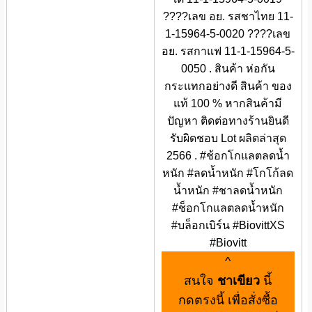
????เลข อย. รสชาไทย 11-
1-15964-5-0020 ????เลข
อย. รสกาแฟ 11-1-15964-5-
0050 . สินค้า ห่อกัน
กระแทกอย่างดี สินค้า ของ
แท้ 100 % หากสินค้ามี
ปัญหา ติดต่อทางร้านยินดี
รับผิดชอบ Lot ผลิตล่าสุด
2566 . #ช้อกโกแลตลดน้ำ
หนัก #ลดน้ำหนัก #โกโก้ลด
น้ำหนัก #ชาลดน้ำหนัก
#ช็อกโกแลตลดน้ำหนัก
#บล็อกเบิร์น #BiovittXS
#Biovitt
^
สนใจ
ชาเขียว
นี้
กดตรงนี้ เพื่อสั่งซื้อ