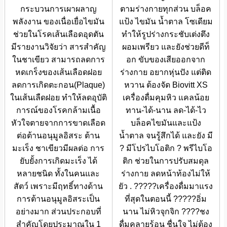
กระบวนการเผาผลาญ
ตามร่างกายทุกส่วน บล็อค
พลังงาน ของเนื่อเยื่อไขมัน
แป้ง ไขมัน น้ำตาล โซเดียม
ช่วยในโรคเส้นเลือดอุดตัน
ทำให้รูปร่างกระชับเต่งตึง
มีรายงานวิจัยว่า สารสำคัญ
ผอมเพรียว และยังช่วยดีท็
ในชาเขียว สามารถลดการ
อก ขับของเสียออกจาก
หดเกร็งของเส้นเลือดฝอย
ร่างกาย อยากหุ่นปัง แต่ติด
ลดการเกิดตะกอน(Plaque)
หวาน ต้องจัด Biovitt XS
ในเส้นเลืดฝอย ทำให้ลดอุบัติ
เครื่องดื่มคุมหิว แคลน้อย
การณ์ของโรคกล้ามเนื้อ
ทาน-ได้-นาน ลด-ได้-ไว
หัวใจตายจากการขาดเลือด
บล็อคไขมันและแป้ง
ต่อต้านอนุมูลอิสระ ต้าน
น้ำตาล จนรู้สึกได้ และยัง มี
มะเร็ง ชาเขียวมีผลต่อ การ
? มีโปรไบโอติก ? พรีไบโอ
ยับยั้งการเกิดมะเร็ง ได้
ติก ช่วยในการปรับสมดุล
หลายชนิด ทั้งในคนและ
ร่างกาย ลดหน้าท้องไม่ให้
สัตว์ เพราะมีฤทธิ์ทางด้าน
ยัว . ?????เครื่องดื่มมาแรง
การต้านอนุมูลอิสระเป็น
ที่สุดในตอนนี้ ?????อิ่ม
อย่างมาก ส่วนประกอบที่
นาน ไม่หิวจุกจิก ????ชง
สำคัญโดยประมาณใน 1
ดื่มคลายร้อน ชื่นใจ ไม่ต้อง