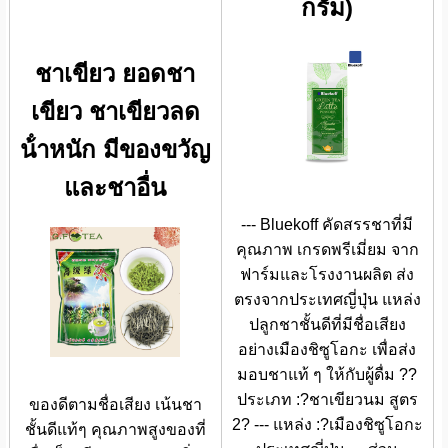
กรัม)
ชาเขียว ยอดชา
เขียว ชาเขียวลด
น้ําหนัก มีของขวัญ
และชาอื่น
--- Bluekoff คัดสรรชาที่มี
คุณภาพ เกรดพรีเมี่ยม จาก
ฟาร์มและโรงงานผลิต ส่ง
ตรงจากประเทศญี่ปุ่น แหล่ง
ปลูกชาชั้นดีที่มีชื่อเสียง
อย่างเมืองชิซูโอกะ เพื่อส่ง
มอบชาแท้ ๆ ให้กับผู้ดื่ม ??
ประเภท :?ชาเขียวนม สูตร
ของดีตามชื่อเสียง เน้นชา
2? --- แหล่ง :?เมืองชิซูโอกะ
ชั้นดีแท้ๆ คุณภาพสูงของที่