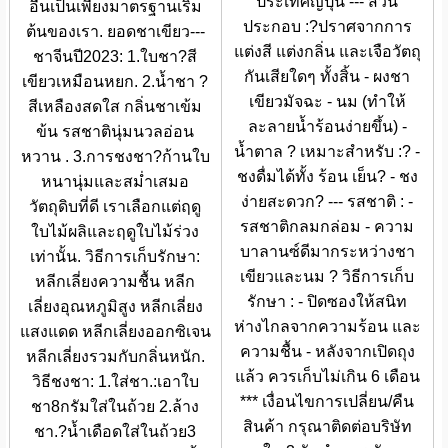
ประเทศญี่ปุ่น --- ส่วน
อื่นเป็นเพียงมาตรฐานเริ่ม
ประกอบ :?ปราศจากการ
ต้นของเรา. ยอดชาเขียว---
แต่งสี แต่งกลิ่น และเจือวัตถุ
ชาจีนปี2023: 1.ใบชา?สี
กันเสียใดๆ ทั้งสิ้น - ผงชา
เขียวเหมือนหยก. 2.น้ำชา ?
เขียวมัจฉะ - นม (ทำให้
สีเหลืองสดใส กลิ่นชาเข้ม
ละลายน้ำร้อนง่ายขึ้น) -
ข้น รสชาตินุ่มนวลอ่อน
น้ำตาล ? เหมาะสำหรับ :? -
หวาน . 3.การชงชา?ก้านใบ
ชงดื่มได้ทั้ง ร้อน เย็น? - ชง
หนานุ่มและสม่ำเสมอ
ง่ายสะดวก? --- รสชาติ : -
วัตถุดิบที่ดี เราเลือกแต่ฤดู
รสชาติกลมกล่อม - ความ
ใบไม้ผลิและฤดูใบไม้ร่วง
บาลานซ์ดีมากระหว่างชา
เท่านั้น. วิธีการเก็บรักษา:
เขียวและนม ? วิธีการเก็บ
หลีกเลี่ยงความชื้น หลีก
รักษา : - ปิดซองให้สนิท
เลี่ยงอุณหภูมิสูง หลีกเลี่ยง
ห่างไกลจากความร้อน และ
แสงแดด หลีกเลี่ยงออกซิเจน
ความชื้น - หลังจากเปิดถุง
หลีกเลี่ยงรวมกับกลิ่นหนัก.
แล้ว ควรเก็บไม่เกิน 6 เดือน
วิธีชงชา: 1.ใส่ชา.:เอาใบ
*** เงื่อนไขการเปลี่ยน/คืน
ชา8กรัมใส่ในถ้วย 2.ล้าง
สินค้า กรุณาติดต่อบริษัท
ชา.?น้ำเดือดใส่ในถ้วย3