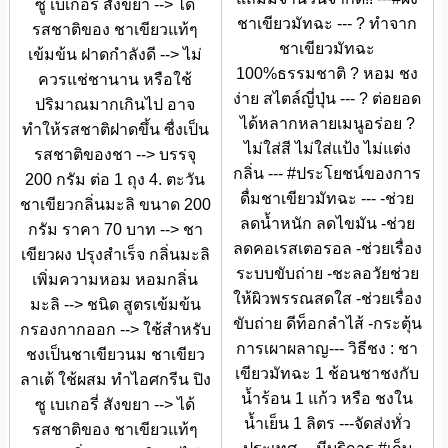
ซู เบเกอรี่ สังขยา --> ได้
ชาเขียวมัทฉะ --- ? ทำจาก
รสชาติของ ชาเขียวแท้ๆ
ชาเขียวมัทฉะ
เข้มข้น ฝาดกำลังดี --> ไม่
100%ธรรมชาติ ? หอม ชง
ควรแช่ชานาน หรือใช้
ง่าย สไตล์ญี่ปุ่น --- ? ต่อยอด
ปริมาณมากเกินไป อาจ
ได้หลากหลายเมนูอร่อย ?
ทำให้รสชาติฝาดขึ้น ซื่งเป็น
ไม่ใส่สี ไม่ใส่แป้ง ไม่แต่ง
รสชาติของชา --> บรรจุ
กลิ่น --- #ประโยชน์ของการ
200 กรัม ต่อ 1 ถุง 4. ตะวัน
ดื่มชาเขียวมัทฉะ --- -ช่วย
ชาเขียวกลิ่นมะลิ ขนาด 200
ลดน้ำหนัก ลดไขมัน -ช่วย
กรัม ราคา 70 บาท --> ชา
ลดคอเรสเตอรอล -ช่วยเรื่อง
เขียวผง ปรุงสำเร็จ กลิ่นมะลิ
ระบบขับถ่าย -ชะลอวัยช่วย
เพิ่มความหอม หอมกลิ่น
ให้ผิวพรรณสดใส -ช่วยเรื่อง
มะลิ --> ชนิด สูตรเข้มข้น
ขับถ่าย ดีท็อกลำไส้ -กระตุ้น
กรองกากออก --> ใช้สำหรับ
การเผาผลาญ--- วิธีชง : ชา
ชงเป็นชาเขียวนม ชาเขียว
เขียวมัทฉะ 1 ช้อนชาชงกับ
ลาเต้ ใช้ผสม ทำไอศกรีน ปิง
น้ำร้อน 1 แก้ว หรือ ชงใน
ซู เบเกอรี่ สังขยา --> ได้
น้ำเย็น 1 ลิตร ---จัดส่งทั่ว
รสชาติของ ชาเขียวแท้ๆ