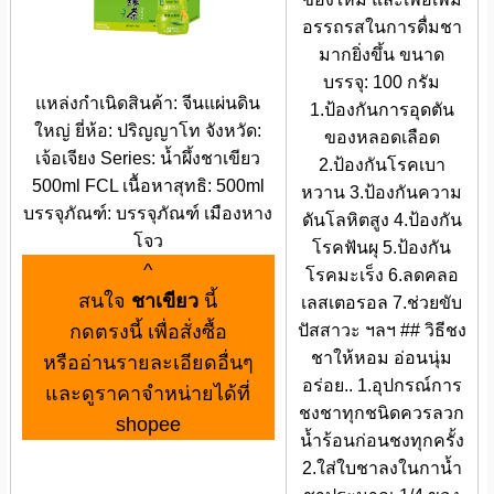
อรรถรสในการดื่มชา
มากยิ่งขึ้น ขนาด
บรรจุ: 100 กรัม
แหล่งกำเนิดสินค้า: จีนแผ่นดิน
1.ป้องกันการอุดตัน
ใหญ่ ยี่ห้อ: ปริญญาโท จังหวัด:
ของหลอดเลือด
เจ้อเจียง Series: น้ำผึ้งชาเขียว
2.ป้องกันโรคเบา
500ml FCL เนื้อหาสุทธิ: 500ml
หวาน 3.ป้องกันความ
บรรจุภัณฑ์: บรรจุภัณฑ์ เมืองหาง
ดันโลหิตสูง 4.ป้องกัน
โจว
โรคฟันผุ 5.ป้องกัน
^
โรคมะเร็ง 6.ลดคลอ
สนใจ
ชาเขียว
นี้
เลสเตอรอล 7.ช่วยขับ
กดตรงนี้ เพื่อสั่งซื้อ
ปัสสาวะ ฯลฯ ## วิธีชง
ชาให้หอม อ่อนนุ่ม
หรืออ่านรายละเอียดอื่นๆ
อร่อย.. 1.อุปกรณ์การ
และดูราคาจำหน่ายได้ที่
ชงชาทุกชนิดควรลวก
shopee
น้ำร้อนก่อนชงทุกครั้ง
2.ใส่ใบชาลงในกาน้ำ