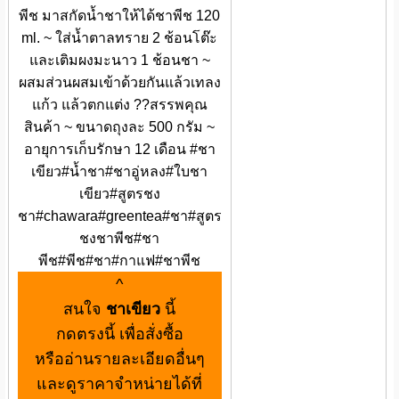
พีช มาสกัดน้ำชาให้ได้ชาพีช 120
ml. ~ ใส่น้ำตาลทราย 2 ช้อนโต๊ะ
และเติมผงมะนาว 1 ช้อนชา ~
ผสมส่วนผสมเข้าด้วยกันแล้วเทลง
แก้ว แล้วตกแต่ง ??สรรพคุณ
สินค้า ~ ขนาดถุงละ 500 กรัม ~
อายุการเก็บรักษา 12 เดือน #ชา
เขียว#น้ำชา#ชาอู่หลง#ใบชา
เขียว#สูตรชง
ชา#chawara#greentea#ชา#สูตร
ชงชาพีช#ชา
พีช#พีช#ชา#กาแฟ#ชาพีช
^
สนใจ
ชาเขียว
นี้
กดตรงนี้ เพื่อสั่งซื้อ
หรืออ่านรายละเอียดอื่นๆ
และดูราคาจำหน่ายได้ที่