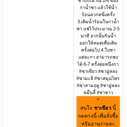
ชาประมาณ 1/4 ของ
กาน้ำชา แล้วใช้น้ำ
ร้อนลวกหนึ่งครั้ง
3.เติมน้ำร้อนในกาน้ำ
ชา แช่ไว้ประมาณ 2-5
นาที จากนั้นรินน้ำ
ออกให้หมดเพื่อเติม
ครั้งต่อไป 4.ใบชา
แต่ละกา สามารถชง
ได้ 6-7 ครั้งต่อหนึ่งกา
#ชาเขียว #ชาอูหลง
#ชามะลิ #ชาสมุนไพร
#ชาสามฤดู #ชาอู่หลง
หมื่นลี้ #ชาขาว
^
สนใจ
ชาเขียว
นี้
กดตรงนี้ เพื่อสั่งซื้อ
หรืออ่านรายละ