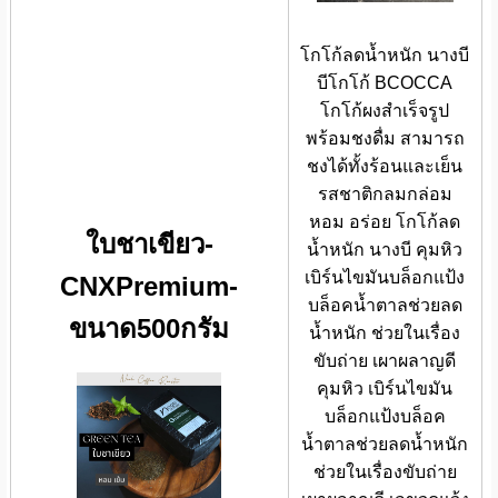
โกโก้ลดน้ำหนัก นางบี
บีโกโก้ BCOCCA
โกโก้ผงสำเร็จรูป
พร้อมชงดื่ม สามารถ
ชงได้ทั้งร้อนและเย็น
รสชาติกลมกล่อม
หอม อร่อย โกโก้ลด
ใบชาเขียว-
น้ำหนัก นางบี คุมหิว
เบิร์นไขมันบล็อกแป้ง
CNXPremium-
บล็อคน้ำตาลช่วยลด
ขนาด500กรัม
น้ำหนัก ช่วยในเรื่อง
ขับถ่าย เผาผลาญดี
คุมหิว เบิร์นไขมัน
บล็อกแป้งบล็อค
น้ำตาลช่วยลดน้ำหนัก
ช่วยในเรื่องขับถ่าย