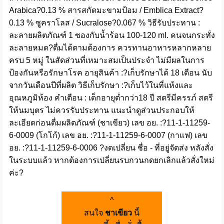
Arabica?0.13 % สารสกัดมะขามป้อม / Emblica Extract?
0.13 % ซูคราโลส / Sucralose?0.067 % วิธีรับประทาน :
ละลายผลิตภัณฑ์ 1 ซองกับน้ำร้อน 100-120 ml. คนจนกระทั่ง
ละลายหมด?ดื่มได้ตามต้องการ ควรทานอาหารหลากหลาย
ครบ 5 หมู่ ในสัดส่วนที่เหมาะสมเป็นประจำ ไม่มีผลในการ
ป้องกันหรือรักษาโรค อายุสินค้า :?เก็บรักษาได้ 18 เดือน นับ
จากวันเดือนปีที่ผลิต วิธีเก็บรักษา :?เก็บไว้ในที่แห้งและ
อุณหภูมิห้อง คำเตือน : เด็กอายุต่ำกว่า18 ปี สตรีมีครรภ์ สตรี
ให้นมบุตร ไม่ควรรับประทาน แนะนำดูส่วนประกอบให้
ละเอียดก่อนดื่มผลิตภัณฑ์ (ชาเขียว) เลข อย. :?11-1-11259-
6-0009 (โกโก้) เลข อย. :?11-1-11259-6-0007 (กาแฟ) เลข
อย. :?11-1-11259-6-0006 ?งดเปลี่ยน ชื่อ - ที่อยู่จัดส่ง หลังสั่ง
ในระบบแล้ว หากต้องการเปลี่ยนรบกวนกดยกเลิกแล้วสั่งใหม่
ค่ะ?
^
สนใจ
ชาเขียว
นี้