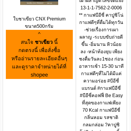
เผาผลาญดี เลขจดแจ้ง
13-1-1-7562-2-0006
** กาแฟบีอีซี่ คาปูชิโน่
ใบชาเขียว CNX Premium
กาแฟดีๆที่ดื่มได้ทุกวัน
ขนาด500กรัม
-ช่วยเรื่องการเผา
^
ผลาญ -ระบบขับถ่ายดี
สนใจ
ชาเขียว
นี้
ขึ้น -อิ่มนาน หิวน้อย
กดตรงนี้ เพื่อสั่งซื้อ
ลง -หน้าท้องยุบ เพียง
หรืออ่านรายละเอียดอื่นๆ
ชงดื่มวันละ1ซอง ก่อน
และดูราคาจำหน่ายได้ที่
อาหารเช้า 15-30 นาที
กาแฟดีๆที่ไม่ได้มีแค่
shopee
ความอร่อย #บีอีซี่
แบรนด์ #กาแฟบีอีซี่
#บีอีซี่คอฟฟี่ Be Easy
ที่สุดของกาแฟเพียง
70 Kcal กาแฟบีอีซี่
กลิ่นหอม รสชาติ
กลมกล่อม ?คาปูชิ