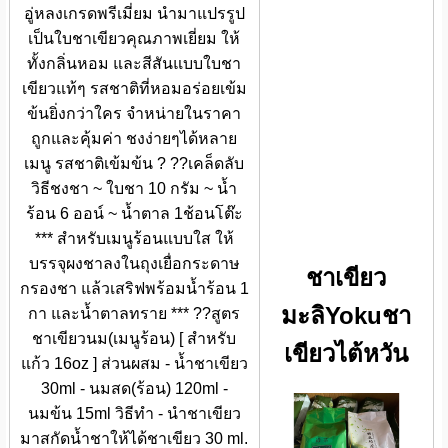
อู่หลงเกรดพรีเมี่ยม นำมาแปรรูป
เป็นใบชาเขียวคุณภาพเยี่ยม ให้
ทั้งกลิ่นหอม และสีสันแบบใบชา
เขียวแท้ๆ รสชาติที่หอมอร่อยเข้ม
ข้นยิ่งกว่าใคร จำหน่ายในราคา
ถูกและคุ้มค่า ชงง่ายๆได้หลาย
เมนู รสชาติเข้มข้น ? ??เคล็ดลับ
วิธีชงชา ~ ใบชา 10 กรัม ~ น้ำ
ร้อน 6 ออน์ ~ น้ำตาล 1ช้อนโต๊ะ
*** สำหรับเมนูร้อนแบบใส ให้
บรรจุผงชาลงในถุงเยื่อกระดาษ
ชาเขียว
กรองชา แล้วเสริฟพร้อมน้ำร้อน 1
มะลิYokuชา
กา และน้ำตาลทราย *** ??สูตร
ชาเขียวนม(เมนูร้อน) [ สำหรับ
เขียวไต้หวัน
แก้ว 16oz ] ส่วนผสม - น้ำชาเขียว
30ml - นมสด(ร้อน) 120ml -
นมข้น 15ml วิธีทำ - นำชาเขียว
มาสกัดน้ำชาให้ได้ชาเขียว 30 ml.