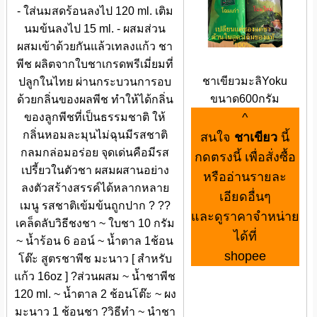
- ใส่นมสดร้อนลงไป 120 ml. เติม
นมข้นลงไป 15 ml. - ผสมส่วน
ผสมเข้าด้วยกันแล้วเทลงแก้ว ชา
พีช ผลิตจากใบชาเกรดพรีเมี่ยมที่
ชาเขียวมะลิYoku
ปลูกในไทย ผ่านกระบวนการอบ
ขนาด600กรัม
ด้วยกลิ่นของผลพีช ทำให้ได้กลิ่น
^
ของลูกพีชที่เป็นธรรมชาติ ให้
กลิ่นหอมละมุนไม่ฉุนมีรสชาติ
สนใจ
ชาเขียว
นี้
กลมกล่อมอร่อย จุดเด่นคือมีรส
กดตรงนี้ เพื่อสั่งซื้อ
เปรี้ยวในตัวชา ผสมผสานอย่าง
หรืออ่านรายละ
ลงตัวสร้างสรรค์ได้หลากหลาย
เอียดอื่นๆ
เมนู รสชาติเข้มข้นถูกปาก ? ??
และดูราคาจำหน่าย
เคล็ดลับวิธีชงชา ~ ใบชา 10 กรัม
ได้ที่
~ น้ำร้อน 6 ออน์ ~ น้ำตาล 1ช้อน
shopee
โต๊ะ สูตรชาพีช มะนาว [ สำหรับ
แก้ว 16oz ] ?ส่วนผสม ~ น้ำชาพีช
120 ml. ~ น้ำตาล 2 ช้อนโต๊ะ ~ ผง
มะนาว 1 ช้อนชา ?วิธีทำ ~ นำชา