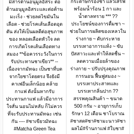
กระดาษกรองชา แล้วเสริฟ
มีสารต้านอนุมูลอิสระ ต่อ
พร้อมน้ำร้อน 1 กา และ
ต้านอนุมูลอิสระและต่อต้าน
น้ำตาลทราย *** ??
มะเร็ง - ช่วยลดไขมันใน
ประโยชน์ของการดื่มชา ~
เลือด - ช่วยโรคเส้นเลือดอุด
ช่วยในการผลิตของเหลวใน
ตัน ส่งให้เป็นผลดีต่อสุขภาพ
ร่างกาย ~ ดับกระหาย
ของ หลอดเลือดหัวใจ ลด
บรรเทาอาการแห้ง ~ ขับ
การเกิดโรคเส้นเลือดทาง
ปัสสาวะและทำให้สดชื่น ~
สมอง **ข้อควรระวังในการ
ลดความเมื่อยล้าของ
รับประทานชาเขียว** --
ร่างกาย ~ ปรับปรุงคุณภาพ
เนื่องจากมัทฉะ เป็นชาที่บด
การนอน ฟื้นฟูสมอง ~
จากใยชาโดยตรง จึงยังมี
บรรเทาประสาทและ
คาเฟอีนเล็กน้อย คล้าย
บรรเทากลิ่นปาก ??
กาแฟ ดังนั้นหากรับ
สรรพคุณสินค้า ~ ขนาด
ประทานกาแฟ แล้วมีอาการ
500 กรัม ~ อายุการเก็บ
ใจสั่น นอนไม่หลับ ก็ไม่ควร
รักษา 12 เดือน ชาโบราณ
ที่จะรับประทานมัทฉะ เช่น
#ชาสด#ชา#ชามะนาว#ชา
กัน ---- #ชาเขียวมัทฉะ
ผลไม้#ร้านกาแฟ #ใบชา#
#Matcha Green Tea