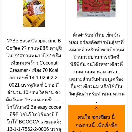
ต้นตำรับชาไทย เข้มข้น
??Be Easy Cappuccino B
หอม อร่อยคัดสรรพันธุ์ชาที่
Coffee ?? กาแฟบีอีซี่ คาปูชิ
เหมาะสำหรับทำชาเขียวนม
โน ?? #กาแฟนางบี?? ครีม
ผ่านกระบวนการผลิตที่
เทียมมะพร้าว Coconut
พิถีพิถัน จนได้รสชาเขียวที่
Creamer - เพียง 70 Kcal
กลมกล่อม หอม อร่อย
อย. เลขที่ 14-1-02662-2-
เหมาะสำหรับทำเมนูเครื่อง
0021 บรรจุภัณฑ์ 1 ห่อ มี
ดื่มชาเขียวนม หรือใช้เป็น
จำนวน 10 ซอง วิธทาน ชง
วัตถุดิบสำหรับทำขนมหวาน
ดื่มวันละ 1ซอง ตอนเช้า ---_
.
โกโก้นางบี Be easy cocoa
^
บีอีซี่ โกโก้ โกโก้นางบี บี
สนใจ
ชาเขียว
นี้
โกโก้ BCOCCA เลขจดแจ้ง
กดตรงนี้ เพื่อสั่งซื้อ
13-1-1-7562-2-0006 บรรจุ