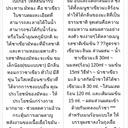
ยม อบและแต่งกลิ่นมะลิ ชง
เบเกอรี่ ให้สีสันน่ารับ
ได้ทั้งเมนูชาเขียวมะลิร้อน
ประทาน มัทฉะ คือ ชาเขียว
ทำให้ได้กลิ่นของมะลิที่เป็น
ใบชาบดผงละเอียดที่
ธรรมชาติ จุดเด่นคือความ
สามารถละลายได้ในน้ำ
หอมหวาน ผสมผสานอย่าง
สามารถชงได้กับน้ำร้อน
ลงตัว ชงง่ายๆได้หลายเมนู
หรือในน้ำอุณหภูมิปกติ จะ
รสชาติเข้มข้น ? ??สูตรชา
ได้ชาเขียวมัทฉะที่มีรสชาติ
เขียวมะลินม ส่วนผสม ~ น้ำ
และความหอมเฉพาะตัว
ชาเขียวมะลิ 30ml ~
รสชาติของมัทฉะจะเข้ม ขม
นมสด(ร้อน) 120ml ~ นมข้น
เล็กน้อย(ขมแบบชา) มีกลิ่น
15ml วิธีทำ ~ นำชาเขียว
หอมกว่าชาเขียว ทั่วไป มีสี
มะลิ มาสกัดน้ำชาให้ได้ชา
ขุ่น ไม่ใสเหมือนชาเขียวที่
เขียวมะลิ 30 ml. ~ใส่นมสด
ได้จากการชงแบบอื่น คุณ
ร้อน 120 ml. และเติมนมข้น
ประโยชน์ของมัทฉะ - ให้
15 ml. ~ ผสมส่วนผสมเข้า
ประโยชน์แก่ร่างกาย
ด้วยกันเทลงแก้วชา ***
มากมาย - ช่วยลดความอ้วน
สำหรับเมนร้อนแบบใส ให้
กระตุ้นการเผาผลาญ
บรรจุผงชาลงในถุงเยื่อ
พลังงานของเนื้อเยื่อไขมัน -