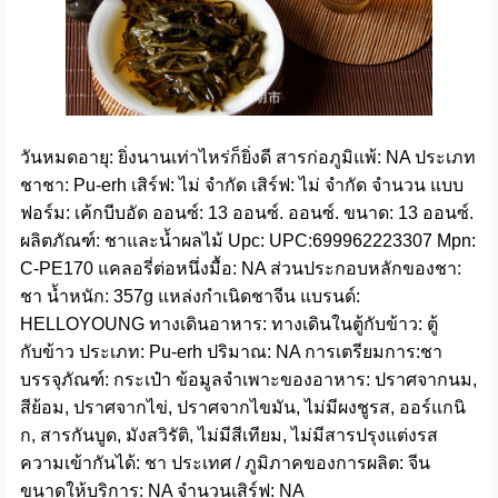
วันหมดอายุ: ยิ่งนานเท่าไหร่ก็ยิ่งดี สารก่อภูมิแพ้: NA ประเภท
ชาชา: Pu-erh เสิร์ฟ: ไม่ จำกัด เสิร์ฟ: ไม่ จำกัด จำนวน แบบ
ฟอร์ม: เค้กบีบอัด ออนซ์: 13 ออนซ์. ออนซ์. ขนาด: 13 ออนซ์.
ผลิตภัณฑ์: ชาและน้ำผลไม้ Upc: UPC:699962223307 Mpn:
C-PE170 แคลอรี่ต่อหนึ่งมื้อ: NA ส่วนประกอบหลักของชา:
ชา น้ำหนัก: 357g แหล่งกำเนิดชาจีน แบรนด์:
HELLOYOUNG ทางเดินอาหาร: ทางเดินในตู้กับข้าว: ตู้
กับข้าว ประเภท: Pu-erh ปริมาณ: NA การเตรียมการ:ชา
บรรจุภัณฑ์: กระเป๋า ข้อมูลจำเพาะของอาหาร: ปราศจากนม,
สีย้อม, ปราศจากไข่, ปราศจากไขมัน, ไม่มีผงชูรส, ออร์แกนิ
ก, สารกันบูด, มังสวิรัติ, ไม่มีสีเทียม, ไม่มีสารปรุงแต่งรส
ความเข้ากันได้: ชา ประเทศ / ภูมิภาคของการผลิต: จีน
ขนาดให้บริการ: NA จำนวนเสิร์ฟ: NA