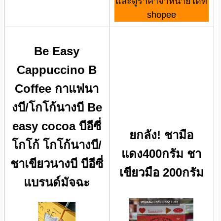
และดูราคาจำหน่ายได้ที่
shopee
Be Easy
Cappuccino B
Coffee กาแฟนา
งบี/โกโก้นางบี Be
easy cocoa บีอีซี่
ยกลัง! ชามือ
โกโก้ โกโก้นางบี/
แดง400กรัม ชา
ชาเขียวนางบี บีอีซี่
เขียวมือ 200กรัม
แบรนด์มัจฉะ