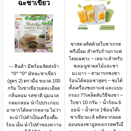
ฉะชาเขียว
ชาสด ผลิตด้วยใบชาเกรด
พรีเมี่ยม สำหรับร้านกาแฟ
โดยเฉพาะ ~ เหมาะสำหรับ
ชงเมนูชาผลไม้และชา
--- สินค้า มีพร้อมจัดส่งจ้า
มะนาว ~ สามารถชงชา
^0^ ^0^ มัทฉะชาเขียว
ร้อนได้หอมชาสุดๆ ~ ชงได้
(สูตร 2) ตรามือ ขนาด 100
ทั้งเครื่องชงกาแฟ และแบบ
กรัม ใบชาเขียวบดละเอียด
กรอง ??เคล็ดลับวิธีชงชา ~
กลิ่นหอม รสชาติ นุ่มนวล
ใบชา 10 กรัม ~ น้ำร้อน 6
กลมกล่อม นำไปประกอบ
ออน์ ~ น้ำตาล 1ช้อนโต๊ะ
อาหารได้หลากหลาย ไม่ว่า
ชาเขียวมะลิ ผลิตจากยอด
จะนำไปทำเป็นเครื่องดื่ม
อ่อนของชาอู่หลงเกรดพรีเมี่
ร้อน เย็น นำไปทำของหวาน