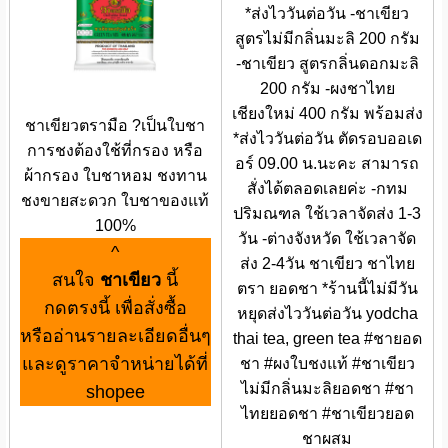
*ส่งไววันต่อวัน -ชาเขียว
สูตรไม่มีกลิ่นมะลิ 200 กรัม
-ชาเขียว สูตรกลิ่นดอกมะลิ
200 กรัม -ผงชาไทย
เชียงใหม่ 400 กรัม พร้อมส่ง
ชาเขียวตรามือ ?เป็นใบชา
*ส่งไววันต่อวัน ตัดรอบออเด
การชงต้องใช้ที่กรอง หรือ
อร์ 09.00 น.นะคะ สามารถ
ผ้ากรอง ใบชาหอม ชงทาน
สั่งได้ตลอดเลยค่ะ -กทม
ชงขายสะดวก ใบชาของแท้
ปริมณฑล ใช้เวลาจัดส่ง 1-3
100%
วัน -ต่างจังหวัด ใช้เวลาจัด
^
ส่ง 2-4วัน ชาเขียว ชาไทย
สนใจ
ชาเขียว
นี้
ตรา ยอดชา *ร้านนี้ไม่มีวัน
กดตรงนี้ เพื่อสั่งซื้อ
หยุดส่งไววันต่อวัน yodcha
หรืออ่านรายละเอียดอื่นๆ
thai tea, green tea #ชายอด
และดูราคาจำหน่ายได้ที่
ชา #ผงใบชงแท้ #ชาเขียว
ไม่มีกลิ่นมะลิยอดชา #ชา
shopee
ไทยยอดชา #ชาเขียวยอด
ชาผสม