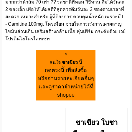
มากกว่าน้ำส้ม 70 เท่า ?? รสชาติที่หอม วิธีทาน ดื่มได้วันละ
2 ซองเล็ก เพื่อให้ได้ผลดีที่สุดควรดื่มวันละ 2 ซองตามเวลาที่
สะดวก เหมาะสำหรับ ผู้ที่ต้องการ ควบคุมน้ำหนัก เพราะมี L
- Carnitine 100mg. โครเมี่ยม ช่วยในการเร่งการเผาผลาญ
ไขมันส่วนเกิน เสริมสร้างกล้ามเนื้อ หุ่นเฟิร์ม กระชับด้วย เวย์
โปรตีนไฮโดรไลทเซท
^
สนใจ
ชาเขียว
นี้
กดตรงนี้ เพื่อสั่งซื้อ
หรืออ่านรายละเอียดอื่นๆ
และดูราคาจำหน่ายได้ที่
shopee
ชาเขียว ใบชา