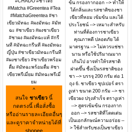
#CHADO #ชาโดะ
ข้น กรองกากออก --> ทำให้
#Matcha #Greentea #Tea
ได้กลิ่นและรสชาติของชา
#MatchaGreentea #ชา
เขียวที่หอม เข้มข้น และได้
เขียวมัทฉะ #ผงมัทฉะ #มัท
ประโยชน์ --> เหมาะสำหรับ
ฉะ #ชาเขียว #ผงชาเขียว
ท่านที่ต้องการชาเขียว
#ชาผง #ผงมัทฉะแท้ #กรี
คุณภาพดี ปลอดภัย ได้
นที #มัทฉะกรีนที #ผงมัทฉะ
มาตรฐาน --> ไม่ควรแช่ชา
ญี่ปุ่น #ชาเขียวมัทฉะกรีนที
นาน หรือใช้ปริมาณมาก
#ผงชาเขียว #ชาเขียวพร้อม
เกินไป อาจทำให้รสชาติ
ดื่ม #มัทฉะพร้อมดื่ม #ชา
ฝาดขึ้น ซื่งเป็นรสชาติของ
เขียวพรีเมี่ยม #มัทฉะพรีเมี่
ชา --> บรรจุ 200 กรัม ต่อ 1
ยม
ถุง 6. ชาเขียว ซุปเปอร์ ตรา
^
งูเห่า ขนาด 200 กรัม --> ชา
สนใจ
ชาเขียว
นี้
เขียวผง ปรุงสำเร็จ ตรางูเห่า
กดตรงนี้ เพื่อสั่งซื้อ
--> สูตรเข้มข้น กรองกาก
ออก --> รสชาติที่โดดเด่น
หรืออ่านรายละเอียดอื่นๆ
เป็นเอกลักษณ์ความอร่อย --
และดูราคาจำหน่ายได้ที่
> ใช้สำหรับชงเป็นชาเขียว
shopee