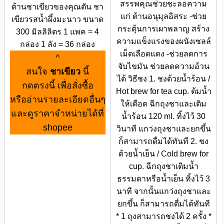
สรรพคุณช่วยชะลอความ
ด้านชาเขียวของคุณตัน ชา
แก่ ต้านอนุมุลอิสระ -ช่วย
เขียวรสน้ำผึ้งมะนาว ขนาด
กระตุ้นการเผาพลาญ สร้าง
300 มิลลิลิตร 1 แพค = 4
ความแข็งแรงของผนังเซลล์
กล่อง 1 ลัง = 36 กล่อง
เม็ดเลือดแดง -ช่วยลดการ
^
จับไขมัน ช่วยลดความอ้วน
สนใจ
ชาเขียว
นี้
ได้ วิธีชง 1. ชงด้วยน้ำร้อน /
กดตรงนี้ เพื่อสั่งซื้อ
Hot brew for tea cup. ต้มน้ำ
หรืออ่านรายละเอียดอื่นๆ
ให้เดือด ฉีกถุงชาและเติม
และดูราคาจำหน่ายได้ที่
น้ำร้อน 120 ml. ทิ้งไว้ 30
shopee
วินาที แกว่งถุงชาและยกขึ้น
ก็สามารถดื่มได้ทันที 2. ชง
ด้วยน้ำเย็น / Cold brew for
cup. ฉีกถุงชาเติมน้ำ
ธรรมดาหรือน้ำเย็น ทิ้งไว้ 3
นาที จากนั้นแกว่งถุงชาและ
ยกขึ้น ก็สามารถดื่มได้ทันที
* 1 ถุงสามารถชงได้ 2 ครั้ง *