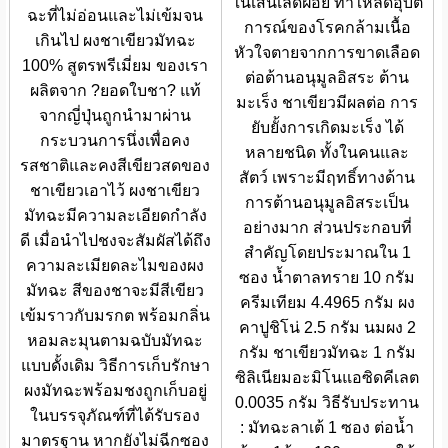
ในเส้นเลืดฝอย ทำให้ลดอุบัติ
ฉะที่ไม่อ่อนและไม่เข้มจน
การณ์ของโรคกล้ามเนื้อ
เกินไป ผงชาเขียวมัทฉะ
หัวใจตายจากการขาดเลือด
100% สูตรพรีเมี่ยม ของเรา
ต่อต้านอนุมูลอิสระ ต้าน
ผลิตจาก ?ยอดใบชา? แท้
มะเร็ง ชาเขียวมีผลต่อ การ
จากญี่ปุ่นถูกนำมาผ่าน
ยับยั้งการเกิดมะเร็ง ได้
กระบวนการนึ่งเพื่อคง
หลายชนิด ทั้งในคนและ
รสชาติและคงสีเขียวสดของ
สัตว์ เพราะมีฤทธิ์ทางด้าน
ชาเขียวเอาไว้ ผงชาเขียว
การต้านอนุมูลอิสระเป็น
มัทฉะมีความละเอียดกำลัง
อย่างมาก ส่วนประกอบที่
ดี เมื่อนำไปชงจะสัมผัสได้ถึง
สำคัญโดยประมาณใน 1
ความละเมียดละไมของผง
ซอง น้ำตาลทราย 10 กรัม
มัทฉะ สีของชาจะมีสีเขียว
ครีมเทียม 4.4965 กรัม ผง
เข้มราวกับมรกต พร้อมกลิ่น
คาปูชิโน่ 2.5 กรัม นมผง 2
หอมละมุนตามฉบับมัทฉะ
กรัม ชาเขียวมัทฉะ 1 กรัม
แบบดั้งเดิม วิธีการเก็บรักษา
ซิลิเนียมอะมิโนแอซิดคีเลต
ผงมัทฉะพร้อมชงถูกเก็บอยู่
0.0035 กรัม วิธีรับประทาน
ในบรรจุภัณฑ์ที่ได้รับรอง
: มัทฉะลาเต้ 1 ซอง ต่อน้ำ
มาตรฐาน หากยังไม่ฉีกซอง