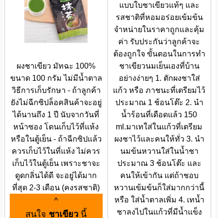
แบบใบชาเขียวแท้ๆ และ
รสชาติที่หอมอร่อยเข้มข้น
จำหน่ายในราคาถูกและคุ้ม
ค่า รับประกันว่าลูกค้าจะ
ต้องถูกใจ ขั้นตอนในการทำ
ผงชาเขียว มัทฉะ 100%
ชาเขียวนมเย็นเองที่บ้าน
ขนาด 100 กรัม ไม่มีน้ำตาล
อย่างง่ายๆ 1. ตักผงชาใส่
วิธีการเก็บรักษา - ถ้าลูกค้า
แก้ว หรือ ภาชนะที่เตรียมไว้
ยังไม่ฉีกซิปล็อคสินค้าจะอยู่
ประมาณ 1 ช้อนโต๊ะ 2. นำ
ได้นานถึง 1 ปี นับจากวันที่
น้ำร้อนที่เดือดแล้ว 150
หน้าซอง โดนเก็บไว้ที่แห้ง
ml.มาเทใส่ในแก้วที่เตรียม
หรือในตู้เย็น - ถ้าฉีกซิปแล้ว
ผงชาไว้และคนให้ทั่ว 3. นำ
ควรเก็บไว้ในที่แห้ง ไม่ควร
นมข้นหวานใส่ในน้ำชา
เก็บไว้ในตู้เย็น เพราะชาจะ
ประมาณ 3 ช้อนโต๊ะ และ
ดูดกลิ่นได้ดี จะอยู่ได้มาก
คนให้เข้ากัน แต่ถ้าชอบ
ที่สุด 2-3 เดือน (คงรสชาติ)
หวานเข้มข้นก็ใส่มากกว่านี้
^
หรือ ใส่น้ำตาลเพิ่ม 4. เทน้ำ
ชาลงไปในแก้วที่มีน้ำแข็ง
สนใจ
ชาเขียว
นี้