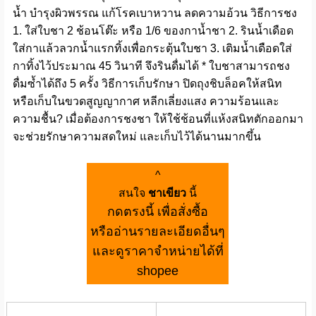
น้ำ บำรุงผิวพรรณ แก้โรคเบาหวาน ลดความอ้วน วิธีการชง
1. ใส่ใบชา 2 ช้อนโต๊ะ หรือ 1/6 ของกาน้ำชา 2. รินน้ำเดือด
ใส่กาแล้วลวกน้ำแรกทิ้งเพื่อกระตุ้นใบชา 3. เติมน้ำเดือดใส่
กาทิ้งไว้ประมาณ 45 วินาที จึงรินดื่มได้ * ใบชาสามารถชง
ดื่มซ้ำได้ถึง 5 ครั้ง วิธีการเก็บรักษา ปิดถุงชิบล็อคให้สนิท
หรือเก็บในขวดสูญญากาศ หลีกเลี่ยงแสง ความร้อนและ
ความชื้น? เมื่อต้องการชงชา ให้ใช้ช้อนที่แห้งสนิทตักออกมา
จะช่วยรักษาความสดใหม่ และเก็บไว้ได้นานมากขึ้น
^
สนใจ
ชาเขียว
นี้
กดตรงนี้ เพื่อสั่งซื้อ
หรืออ่านรายละเอียดอื่นๆ
และดูราคาจำหน่ายได้ที่
shopee