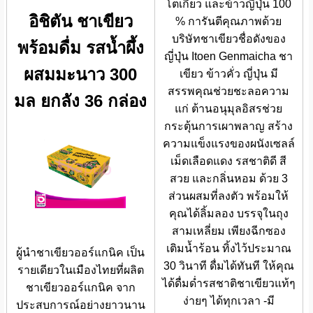
โตเกียว และข้าวญี่ปุ่น 100
อิชิตัน ชาเขียว
% การันตีคุณภาพด้วย
บริษัทชาเขียวชื่อดังของ
พร้อมดื่ม รสน้ำผึ้ง
ญี่ปุ่น Itoen Genmaicha ชา
ผสมมะนาว 300
เขียว ข้าวคั่ว ญี่ปุ่น มี
สรรพคุณช่วยชะลอความ
มล ยกลัง 36 กล่อง
แก่ ต้านอนุมุลอิสรช่วย
กระตุ้นการเผาพลาญ สร้าง
ความแข็งแรงของผนังเซลล์
เม็ดเลือดแดง รสชาติดี สี
สวย และกลิ่นหอม ด้วย 3
ส่วนผสมที่ลงตัว พร้อมให้
คุณได้ลิ้มลอง บรรจุในถุง
สามเหลี่ยม เพียงฉีกซอง
เติมน้ำร้อน ทิ้งไว้ประมาณ
ผู้นำชาเขียวออร์แกนิค เป็น
30 วินาที ดื่มได้ทันที ให้คุณ
รายเดียวในเมืองไทยที่ผลิต
ได้ดื่มด่ำรสชาติชาเขียวแท้ๆ
ชาเขียวออร์แกนิค จาก
ง่ายๆ ได้ทุกเวลา -มี
ประสบการณ์อย่างยาวนาน