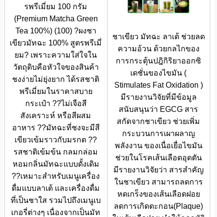
รพรีเมี่ยม 100 กรัม
(Premium Matcha Green
Tea 100%) (100) ?ผงชา
ชาเขียว มัทฉะ ลาเต้ ช่วยลด
เขียวมัทฉะ 100% สูตรพรีเมี่
ความอ้วน ด้วยกลไกของ
ยม? เพราะความใส่ใจใน
การกระตุ้นปฎิกิริยาออกซิ
วัตถุดิบคือหัวใจของสินค้า
เดชั่นของไขมัน (
ชงง่ายไม่ยุ่งยาก ได้รสชาติ
Stimulates Fat Oxidation )
พรีเมี่ยมในราคาสบาย
มีรายงานวิจัยที่มีข้อมูล
กระเป๋า ??ไม่เจือสี
สนับสนุนว่า EGCG สาร
สังเคราะห์ หรือสีผสม
สกัดจากชาเขียว ช่วยเพิ่ม
อาหาร ??มัทฉะที่ชงจะมีสี
กระบวนการเผาผลาญ
เขียวเข้มราวกับมรกต ??
พลังงาน ของเนื่อเยื่อไขมัน
รสชาติเข้มข้น กลมกล่อม
ช่วยในโรคเส้นเลือดอุดตัน
หอมกลิ่นมัทฉะแบบดั้งเดิม
มีรายงานวิจัยว่า สารสำคัญ
??เหมาะสำหรับเมนูเครื่อง
ในชาเขียว สามารถลดการ
ดื่มแบบลาเต้ และเครื่องดื่ม
หดเกร็งของเส้นเลือดฝอย
ที่เป็นชาใส รวมไปถึงเมนูเบ
ลดการเกิดตะกอน(Plaque)
เกอรี่ต่างๆ เนื่องจากเป็นมัท