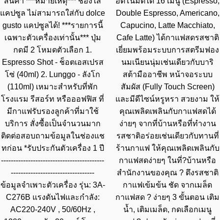
สินค้า ***หมายเหตุ*** ช่องใส่
อัตโนมัติได้ 16 เมนู (Espresso,
แคปซูล ไม่สามารถใส่กับ dolce
Double Espresso, Americano,
gusto แคปซูลได้! ***รายการนี้
Capucino, Latte Macchiato,
เฉพาะตัวเครื่องเท่านั้น*** ปุ่ม
Cafe Latte) ได้กาแฟสดรสชาติ
กดมี 2 โหมดตัวเลือก 1.
เยี่ยมพร้อมระบบการสตรีมฟอง
Espresso Shot - ช็อตเอสเปรส
นมเนียนนุ่มเช่นเดียวกับบาริ
โซ่ (40ml) 2. Lunggo - ลังโก
สต้ามืออาชีพ หน้าจอระบบ
(110ml) เหมาะสำหรับที่พัก
สัมผัส (Fully Touch Screen)
โรงแรม รีสอร์ท หรือออฟฟิส ที่
และมีดีไซน์หรูหรา สวยงาม ให้
มีกาแฟรับรองลูกค้าที่มาใช้
คุณเพลิดเพลินกับกาแฟสดได้
บริการ สั่งซื้อเป็นจำนวนมาก
ง่ายๆ จากที่บ้านหรือที่ทำงาน
ติดต่อสอบถามข้อมูลในช่องแช
รสชาติอร่อยเช่นเดียวกับทานที่
ทก่อน *รับประกันตัวเครื่อง 1 ปี
ร้านกาแฟ ให้คุณเพลิดเพลินกับ
------------------------------------------
กาแฟสดง่ายๆ ในที่?บ้านหรือ
----------------------------------
สำนักงานของคุณ ? ดึงรสชาติ
ข้อมูลจำเพาะตัวเครื่อง รุ่น: 3A-
กาแฟเข้มข้น ชัด จากเมล็ด
C276B แรงดันไฟและกำลัง:
กาแฟสด ? ง่ายๆ 3 ขั้นตอน เติม
AC220-240V , 50/60Hz ,
น้ำ, เติมเมล็ด, กดเลือกเมนู