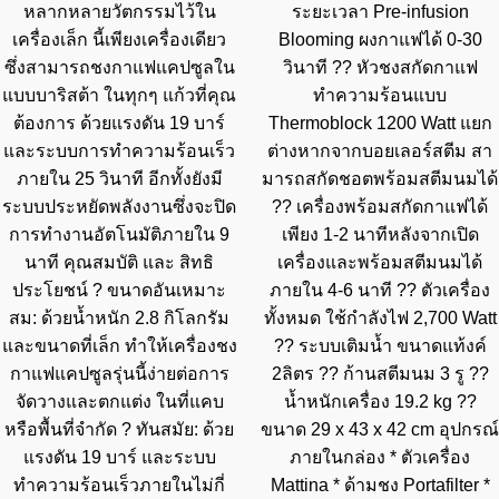
หลากหลายวัตกรรมไว้ใน
ระยะเวลา Pre-infusion
เครื่องเล็ก นี้เพียงเครื่องเดียว
Blooming ผงกาแฟได้ 0-30
ซึ่งสามารถชงกาแฟแคปซูลใน
วินาที ?? หัวชงสกัดกาแฟ
แบบบาริสต้า ในทุกๆ แก้วที่คุณ
ทำความร้อนแบบ
ต้องการ ด้วยแรงดัน 19 บาร์
Thermoblock 1200 Watt แยก
และระบบการทำความร้อนเร็ว
ต่างหากจากบอยเลอร์สตีม สา
ภายใน 25 วินาที อีกทั้งยังมี
มารถสกัดชอตพร้อมสตีมนมได้
ระบบประหยัดพลังงานซึ่งจะปิด
?? เครื่องพร้อมสกัดกาแฟได้
การทำงานอัตโนมัติภายใน 9
เพียง 1-2 นาทีหลังจากเปิด
นาที คุณสมบัติ และ สิทธิ
เครื่องและพร้อมสตีมนมได้
ประโยชน์ ? ขนาดอันเหมาะ
ภายใน 4-6 นาที ?? ตัวเครื่อง
สม: ด้วยน้ำหนัก 2.8 กิโลกรัม
ทั้งหมด ใช้กำลังไฟ 2,700 Watt
และขนาดที่เล็ก ทำให้เครื่องชง
?? ระบบเติมน้ำ ขนาดแท้งค์
กาแฟแคปซูลรุ่นนี้ง่ายต่อการ
2ลิตร ?? ก้านสตีมนม 3 รู ??
จัดวางและตกแต่ง ในที่แคบ
น้ำหนักเครื่อง 19.2 kg ??
หรือพื้นที่จำกัด ? ทันสมัย: ด้วย
ขนาด 29 x 43 x 42 cm อุปกรณ์
แรงดัน 19 บาร์ และระบบ
ภายในกล่อง * ตัวเครื่อง
ทำความร้อนเร็วภายในไม่กี่
Mattina * ด้ามชง Portafilter *