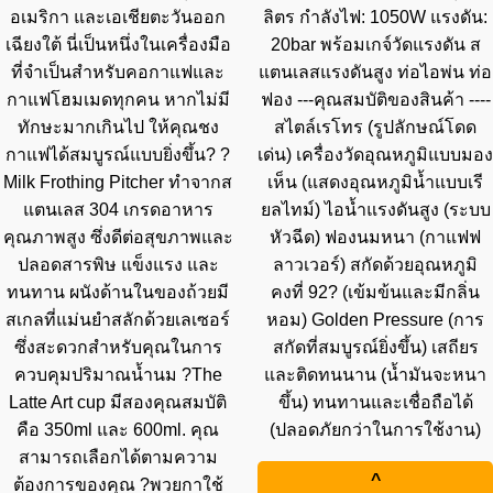
อเมริกา และเอเชียตะวันออก
ลิตร กำลังไฟ: 1050W แรงดัน:
เฉียงใต้ นี่เป็นหนึ่งในเครื่องมือ
20bar พร้อมเกจ์วัดแรงดัน ส
ที่จำเป็นสำหรับคอกาแฟและ
แตนเลสแรงดันสูง ท่อไอพ่น ท่อ
กาแฟโฮมเมดทุกคน หากไม่มี
ฟอง ---คุณสมบัติของสินค้า ----
ทักษะมากเกินไป ให้คุณชง
สไตล์เรโทร (รูปลักษณ์โดด
กาแฟได้สมบูรณ์แบบยิ่งขึ้น? ?
เด่น) เครื่องวัดอุณหภูมิแบบมอง
Milk Frothing Pitcher ทำจากส
เห็น (แสดงอุณหภูมิน้ำแบบเรี
แตนเลส 304 เกรดอาหาร
ยลไทม์) ไอน้ำแรงดันสูง (ระบบ
คุณภาพสูง ซึ่งดีต่อสุขภาพและ
หัวฉีด) ฟองนมหนา (กาแฟฟ
ปลอดสารพิษ แข็งแรง และ
ลาวเวอร์) สกัดด้วยอุณหภูมิ
ทนทาน ผนังด้านในของถ้วยมี
คงที่ 92? (เข้มข้นและมีกลิ่น
สเกลที่แม่นยำสลักด้วยเลเซอร์
หอม) Golden Pressure (การ
ซึ่งสะดวกสำหรับคุณในการ
สกัดที่สมบูรณ์ยิ่งขึ้น) เสถียร
ควบคุมปริมาณน้ำนม ?The
และติดทนนาน (น้ำมันจะหนา
Latte Art cup มีสองคุณสมบัติ
ขึ้น) ทนทานและเชื่อถือได้
คือ 350ml และ 600ml. คุณ
(ปลอดภัยกว่าในการใช้งาน)
สามารถเลือกได้ตามความ
^
ต้องการของคุณ ?พวยกาใช้