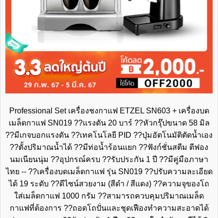
Professional Set เครื่องชงกาแฟ ETZEL SN603 + เครื่องบด
เมล็ดกาแฟ SN019 ??แรงดัน 20 บาร์ ??หัวกรุ๊ปขนาด 58 มิล
??มีเกจบอกแรงดัน ??เทคโนโลยี PID ??ปุ่มอัตโนมัติตัดน้ำเอง
??ตั้งปริมาณน้ำได้ ??มีท่อน้ำร้อนแยก ??ฟังก์ชั่นสตีม ตีฟอง
นมเนียนนุ่ม ??อุปกรณ์ครบ ??รับประกัน 1 ปี ??มีคู่มือภาษา
ไทย -- ??เครื่องบดเมล็ดกาแฟ รุ่น SN019 ??ปรับความละเอียด
ได้ 19 ระดับ ??ดีไซน์สวยงาม (สีดำ / สีแดง) ??ความจุของโถ
ใส่เมล็ดกาแฟ 1000 กรัม ??สามารถควบคุมปริมาณเมล็ด
กาแฟที่ต้องการ ??ถอดโถปั่นและชุดเฟืองทำความสะอาดได้