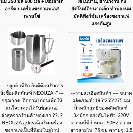
นม 350 มล 600 มล + เข็มลาเต้
ใช้ในบ้าน, สำนักงาน กึ่ง
อาร์ต + เครื่องชงกาแฟเอส
อัตโนมัติขนาดเล็ก ทำฟองนม
เพรสโซ่
มัลติฟังก์ชั่น เครื่องชงกาแฟ
แรงดันสูง
---"~ลูกค้าที่รัก ยินดีต้อนรับการ
สั่งซื้อผลิตภัณฑ์ NEOUZA~" ---
---รายละเอียดสินค้า ---- ขนาด
กรุณากด [ติดตาม] ก่อนเพื่อให้
ผลิตภัณฑ์: 195*255*275 มม
แน่ใจว่าคุณได้รับข้อเสนอ
น้ำหนักสุทธิของผลิตภัณฑ์:
ล่าสุดจากร้านค้าของเรา ??. ?
3.46กก แรงดันไฟฟ้า: 220V
NEOUZA อุปกรณ์เสริมเครื่อง
ความถี่ที่กำหนด: 50Hz ความ
ชงกาแฟเป็นที่นิยมในยุโรป
ยาวสายไฟ: 75 ซม ความจุ: 1.5