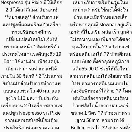
Nespresso รุ่น Pixie มีให้เลือก
เหมาะกับการเริ่มต้นวันใหม่
2 สี ได้แก่ สีแดง, สีบรอนซ์
เหมาะสำหรับใช้ชงได้ืั้ทั้งใน
**หมายเหตุ** สำหรับกาแฟ
บ้าน และเปิดร้านขนาดเล็ก
แคปซูลที่แถมพร้อมตัวเครื่อง
หรือหากคุณมี slowbar อยู่แล้ว
ทางบริษัทอาจมีการ
เอาตัวนี้ไปเสริม หล่อ เร็ว ลูกค้า
เปลี่ยนแปลงโดยไม่แจ้งให้
ไม่รอนาน และเพิ่มรายได้ของ
ทราบล่วงหน้า * จัดส่งฟรีทั่ว
คุณให้มากขึ้น ?? สกัดกาแฟ
ประเทศไทย * แรงดันสูงถึง 19
พร้อมสตีมนมได้ ?? หัวสตีมนม
Bar * ใช้งานง่าย เพียงแค่ปุ่ม
แบบ Auto ตั้งค่าอุณหภูมิการ
เดียว สามารถทำกาแฟได้
สตีม55-90 C ช่วยให้มือใหม่
ภายใน 30 วินาที * 2 โปรแกรม
สามารถสตีมนมได้เทียบเท่ามือ
อัตโนมัตสำหรับการทำกาแฟ
โปร สามารถสตีมนมแบบไม่
แบบเอสเพรสโส 40 มล. และ
ต้องจับพิทเชอร์ได้ด้วย ?? โดด
ลุงโก 110 มล. * รับประกัน
เด่นในเรื่องการสตีมนมร้อน
เครื่องนาน 2 ปี เครื่องชงกาแฟ
ด้วยพลังไอน้ำจาก บอยเลอร์
แคปซูล Nespresso รุ่น Pixie
ขนาด 1 ลิตร ?? หัวชงมาตรา
จากเนสเพรสโซที่เปี่ยมด้วย
ฐาน 58mm. สามารถใช้
ประสิทธิภาพและรวมความ
Bottomless ได้ ?? สามารถตั้ง