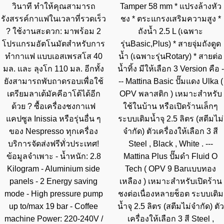
วินาที ทำให้คุณสามารถ
Tamper 58 mm * แปรงล้างหัว
รังสรรค์กาแฟในเวลาที่รวดเร็ว
ชง * ตระแกรงเสริมความสูง *
? ใช้งานสะดวก: มาพร้อม 2
ถังน้ำ 2.5 L (เฉพาะ
โปรแกรมอัตโนมัตสำหรับการ
รุ่นBasic,Plus) * สายจุ่มถังดูด
ทำกาแฟ แบบเอสเพรสโส 40
น้ำ (เฉพาะรุ่นRotary) * สายต่อ
มล. และ ลุงโก 110 มล. อีกทั้ง
น้ำทิ้ง มีให้เลือก 3 Version คือ -
ยังสามารถพับถาดรอบเพื่อใช้
-- Mattina Basic ปั๊มแดง Ulka (
เตรียมลาเต้มัคคีอาโต้ได้อีก
OPV พลาสติก ) เหมาะสำหรับ
ด้วย ? ซื้อเครื่องชงกาแฟ
ใช้ในบ้าน หรือเปิดร้านเล็กๆ
แคปซูล Inissia หรือรุ่นอื่น ๆ
ระบบเติมน้ำจุ 2.5 ลิตร (สตีมไม่
ของ Nespresso ทุกเครื่อง
จำกัด) ตัวเครื่องให้เลือก 3 สี
บริการจัดส่งฟรีทั่วประเทศ!
Steel , Black , White . ---
ข้อมูลจำเพาะ - น้ำหนัก: 2.8
Mattina Plus ปั๊มดำ Fluid O
Kilogram - Aluminium side
Tech ( OPV 9 Barแบบทอง
panels - 2 Energy saving
เหลือง ) เหมาะสำหรับเปิดร้าน
mode - High pressure pump
ชงต่อเนื่องหลายช็อต ระบบเติม
up to/max 19 bar - Coffee
น้ำจุ 2.5 ลิตร (สตีมไม่จำกัด) ตัว
machine Power: 220-240V /
เครื่องให้เลือก 3 สี Steel ,