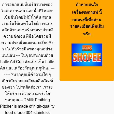
การออกแบบที่เพรียวบางของ
ถ้าหากสนใจ
โอเลครานอน และน้ำที่ไหลจะ
เครื่องชงกาแฟ
นี้
เข้มข้นโดยไม่มีน้ำล้น สเกล
กดตรงนี้เพื่ออ่าน
ภายในใช้เทคโนโลยีการแกะ
รายละเอียดเพิ่มเติม
สลักด้วยเลเซอร์ มาตราส่วนมี
หรือ
ความชัดเจน ฝีมือโดยรวมมี
ความประณีตและขอบเรียบซึ่ง
จะไม่ทำร้ายมือของคุณอย่าง
แน่นอน --- ในชุดประกอบด้วย
Latte Art Cup ถังแป้ง เข็ม Latte
Art และเครื่องวัดอุณหภูมินม ---
- --- ?หากคุณมีคำถามใด ๆ
เกี่ยวกับรายละเอียดผลิตภัณฑ์
ของเรา โปรดติดต่อเรา เราจะ
ให้บริการด้วยความจริงใจ
ขอบคุณ--- ?Milk Frothing
Pitcher is made of high-quality
food-grade 304 stainless