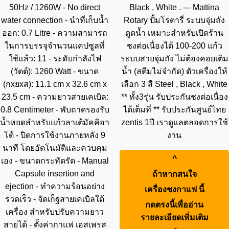
50Hz / 1260W - No direct
Black , White . --- Mattina
water connection - นำที่เก็บน้ำ
Rotary ปั้มโรตารี่ ระบบจุ่มถัง
ออก: 0.7 Litre - ความสามารถ
ดูดน้ำ เหมาะสำหรับเปิดร้าน
ในการบรรจุจำนวนแคปซูลที่
ชงต่อเนื่องได้ 100-200 แก้ว
ใช้แล้ว: 11 - ระดับกำลังไฟ
ระบบสายจุ่มถัง ไม่ต้องคอยเติม
(วัตต์): 1260 Watt - ขนาด
น้ำ (สตีมไม่จำกัด) ตัวเครื่องให้
(กxยxส): 11.1 cm x 32.6 cm x
เลือก 3 สี Steel , Black , White
23.5 cm - ความยาวสายเคเบิล:
** ทั้ง3รุ่น รับประกันชงต่อเนื่อง
0.8 Centimeter - พับถาดรองรับ
ได้เต็มที่ ** รับประกันศูนย์ไทย
น้ำหยดสำหรับแก้วลาเต้มัคคิอา
zentis 1ปี เราดูแลตลอดการใช้
โต้ - ปิดการใช้งานภายหลัง 9
งาน
นาที โดยอัตโนมัติและควบคุม
^
เอง - ขนาดกระทัดรัด - Manual
Capsule insertion and
ถ้าหากสนใจ
ejection - ทำความร้อนอย่าง
เครื่องชงกาแฟ
นี้
รวดเร็ว - จัดเก็ฐสายเคเบิลใต้
กดตรงนี้เพื่ออ่าน
เครื่อง สำหรับปรับความยาว
รายละเอียดเพิ่มเติม
สายได้ - ตั้งค่ากาแฟ เอสเพรส