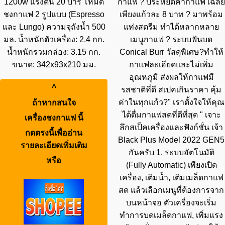
1200w แรงดัน 20 บาร์ โหมด
กาแฟ ? ประหยัดค่ากาแฟ เฉลี่ย
ชงกาแฟ 2 รูปแบบ (Espresso
เพียงแก้วละ 8 บาท ? มาพร้อม
และ Lungo) ความจุถังน้ำ 500
แท่งสตรีม ทำได้หลากหลาย
มล. น้ำหนักตัวเครื่อง: 2.4 กก.
เมนูกาแฟ ? ระบบฟันบด
น้ำหนักรวมกล่อง: 3.15 กก.
Conical Burr วัสดุพิเศษ?ทำให้
ขนาด: 342x93x210 มม.
กาแฟละเอียดและไม่เพิ่ม
อุณหภูมิ ส่งผลให้กาแฟมี
^
รสชาติที่ดี สเปคเกินราคา คุ้ม
ค่าในทุกแก้ว?" เราตั้งใจให้คุณ
ถ้าหากสนใจ
ได้ดื่มกาแฟสดที่ดีที่สุด " เจาะ
เครื่องชงกาแฟ
นี้
ลึกสเป็คเครื่องและฟังก์ชั่น เจ้า
กดตรงนี้เพื่ออ่าน
Black Plus Model 2022 GEN5
รายละเอียดเพิ่มเติม
กันครับ 1. ระบบอัตโนมัติ
หรือ
(Fully Automatic) เพียงเปิด
เครื่อง, เติมน้ำ, เติมเมล็ดกาแฟ
สด แล้วเลือกเมนูที่ต้องการจาก
บนหน้าจอ ตัวเครื่องจะเริ่ม
ทำการบดเมล็ดกาแฟ, เพิ่มแรง